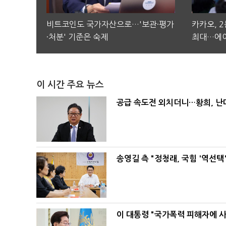
비트코인도 국가자산으로…'보관·평가
카카오, 
·처분' 기준은 숙제
최대…에이
이 시간 주요 뉴스
공급 속도전 외치더니…황희, 난
송영길 측 "정청래, 국힘 '역선
이 대통령 "국가폭력 피해자에 