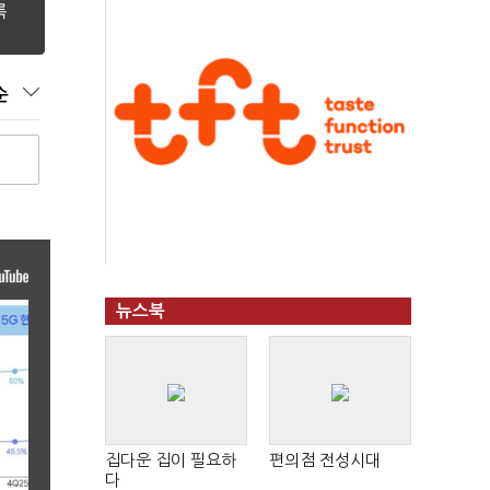
순
뉴스북
집다운 집이 필요하
편의점 전성시대
다