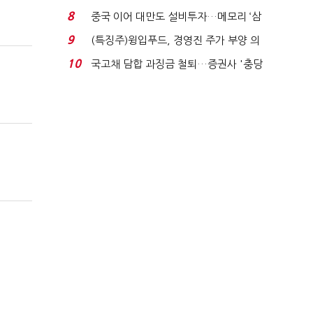
적극적 조사로 진...
8
중국 이어 대만도 설비투자…메모리 ‘삼
국전쟁’
9
(특징주)윙입푸드, 경영진 주가 부양 의
지에 상한가...
10
국고채 담합 과징금 철퇴…증권사 '충당
금 폭탄' 우려...