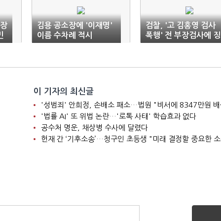
원장
김용 공소장에 '이재명'
검찰, '고 김홍영 검사
민
이름 수차례 적시
폭행' 전 부장검사에 징
역 1년6월 구형
이 기자의 최신글
'성범죄' 안희정, 손배소 패소…법원 "비서에 8347만원 배
'법률 AI' 또 위법 논란…'로톡 사태' 학습효과 없다
공수처 명운, 채상병 수사에 달렸다
헌재 간 ‘기후소송’…청구인 초등생 "미래 결정할 중요한 소