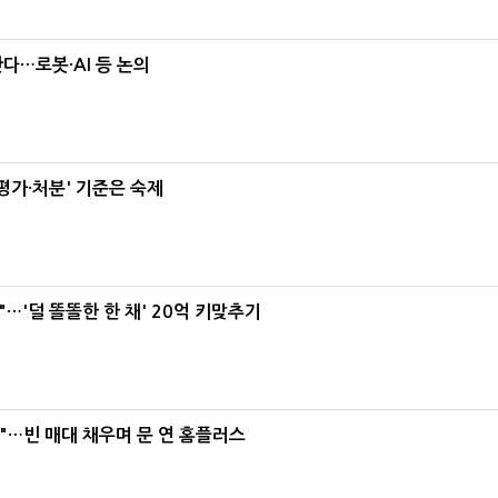
난다…로봇·AI 등 논의
가·처분' 기준은 숙제
"…'덜 똘똘한 한 채' 20억 키맞추기
요"…빈 매대 채우며 문 연 홈플러스