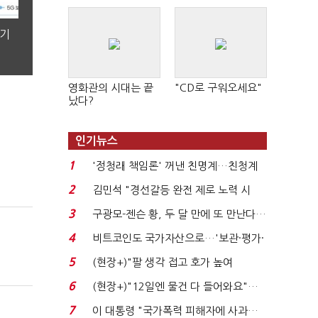
분기
영화관의 시대는 끝
"CD로 구워오세요"
났다?
인기뉴스
1
'정청래 책임론' 꺼낸 친명계…친청계
는 추가투표 때리기...
2
김민석 "경선갈등 완전 제로 노력 시
작"…정청래 "반명 공...
3
구광모-젠슨 황, 두 달 만에 또 만난다…
로봇·AI 등 논...
4
비트코인도 국가자산으로…'보관·평가·
처분' 기준은 ...
5
(현장+)"팔 생각 접고 호가 높여
요"…'덜 똘똘한 한 채' 20...
6
(현장+)"12일엔 물건 다 들어와요"…
빈 매대 채우며 문 연 ...
7
이 대통령 "국가폭력 피해자에 사과…