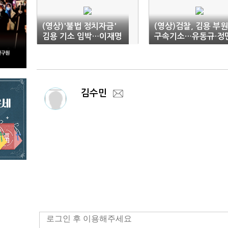
(영상)'불법 정치자금'
(영상)검찰, 김용 부
김용 기소 임박…이재명
구속기소…유동규·정
까지 확대될까
용·남욱도 재판에
김수민