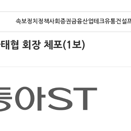
속보
정치
정책
사회
증권
금융
산업
테크
유통
건설
아태협 회장 체포(1보)