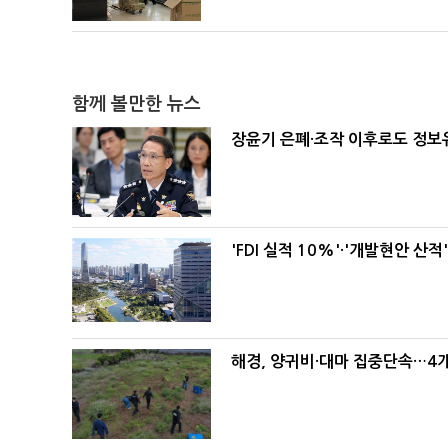
함께 볼만한 뉴스
장윤기 은폐·조작 이후로도 정
'FDI 실적 10%'·'개발현안 
해경, 양귀비·대마 집중단속…4개