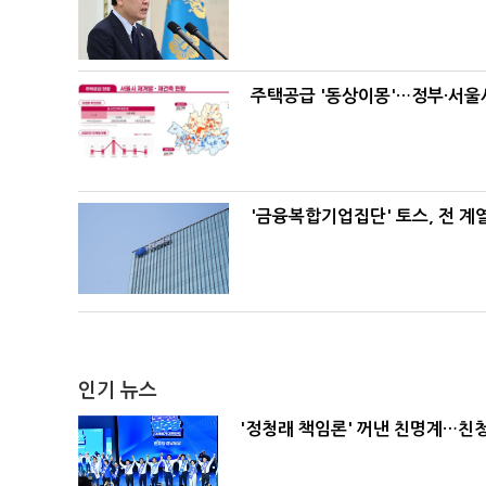
주택공급 '동상이몽'…정부·서울시
'금융복합기업집단' 토스, 전 
인기 뉴스
'정청래 책임론' 꺼낸 친명계…친