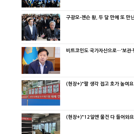
구광모-젠슨 황, 두 달 만에 또 만
비트코인도 국가자산으로…'보관·평
(현장+)"팔 생각 접고 호가 높여요
(현장+)"12일엔 물건 다 들어와