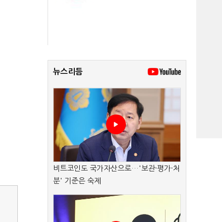
뉴스리듬
비트코인도 국가자산으로…'보관·평가·처
분' 기준은 숙제