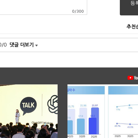
0
/
300
추천
0/0
댓글 더보기