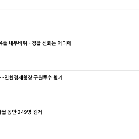
보유출·내부비위…경찰 신뢰는 어디에
산적'…인천경제청장 구원투수 찾기
월 동안 249명 검거