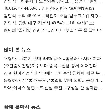
김민석 "TK 유세에 도움되는 당대표"…정청래 "벌써
대표된 양 당직 배분"
46.01% 대 44.53%…김민석·정청래 '초박빙'(종합)
김민석 누적 46.01%…'격전지' 호남 앞두고 1위 지켰다
(2보)
김민석, 강원·대구·경북서 48.54%…1위 수성(1보)
최민희 "골리앗 김민석"…임미애 "부끄러운 줄 알아야"
많이 본 뉴스
대형마트 2분기 판매 9.4% 감소…홈플러스 사태 여파
(주간증시전망)지수보다 종목…선별 장세 이어진다
건설 한계기업 5년 새 3배↑…PF·주택 침체에 재무 부담
확대
농협하나로유통 대규모유통업법 위반 적발…공정위,
과징금 4억6200만원 부과
SK하이닉스 통합노조 신설 추진…구성원 간 성과급
불만 확산
함께 볼만한 뉴스