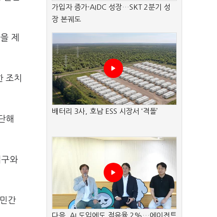
가입자 증가·AIDC 성장…SKT 2분기 성
장 본궤도
을 제
한 조치
배터리 3사, 호남 ESS 시장서 ‘격돌’
판단해
치구와
·민간
다음, AI 도입에도 점유율 2%…에이전트