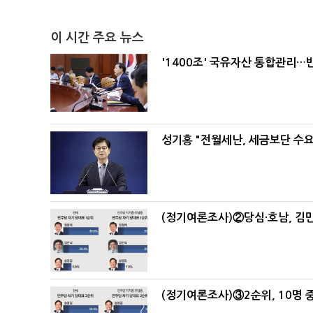
이 시간 주요 뉴스
'1400조' 국유자산 통합관리
성기홍 "전월세난, 세금보단 수요
(정기여론조사)②당심·호남, 김민
(정기여론조사)③2순위, 10명 중