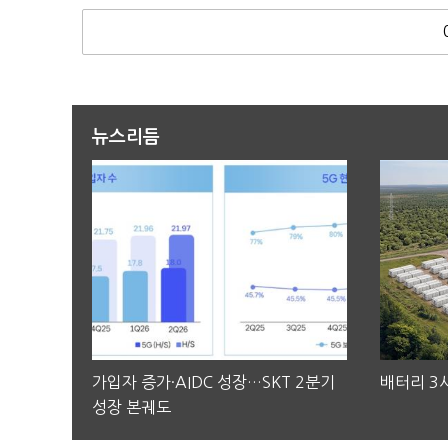
뉴스리듬
가입자 증가·AIDC 성장…SKT 2분기
배터리 3사
성장 본궤도