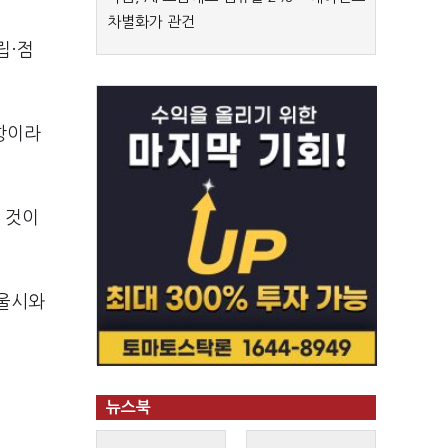
차별화가 관건
립·점
사항이라
 것이
서울시와
뉴스북