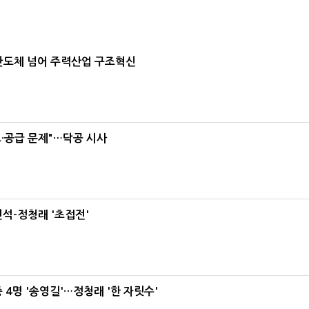
…반도체 넘어 주력산업 구조혁신
·공급 문제"…닥공 시사
석-정청래 '초접전'
 4명 '송영길'…정청래 '한 자릿수'