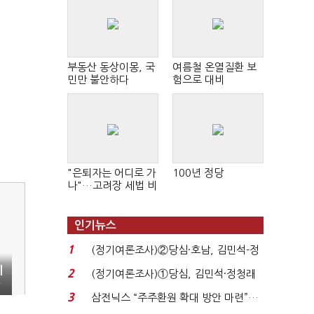
부동산 동상이몽, 국
여름철 온열질환 보
민만 불안하다
험으로 대비
"은퇴자는 어디로 가
100년 정당
나"…고려장 세법 비
판 확산
인기뉴스
1
(정기여론조사)②당심·호남, 김민석-정
청래 '초접전'...
치
2
(정기여론조사)①당심, 김민석·정청래
'초접전'…대통령 ...
3
삼전닉스 “주주환원 확대 방안 마련”…