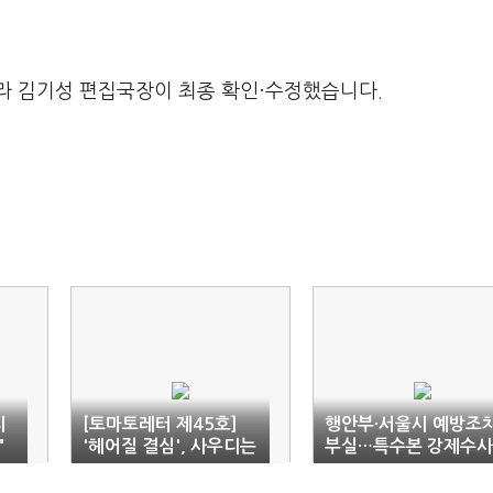
라 김기성 편집국장이 최종 확인·수정했습니다.
리
[토마토레터 제45호]
행안부·서울시 예방조
"
'헤어질 결심', 사우디는
부실…특수본 강제수사
미국과 헤어질 수 있을
에서는 제외
까?