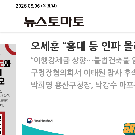
2026.08.06 (목요일)
오세훈 “홍대 등 인파 
“이행강제금 상향…불법건축물 
구청장협의회서 이태원 참사 후
박희영 용산구청장, 박강수 마포