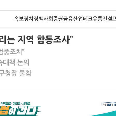
속보
정치
정책
사회
증권
금융
산업
테크
유통
건설
몰리는 지역 합동조사”
엄중조치”
속대책 논의
구청장 불참