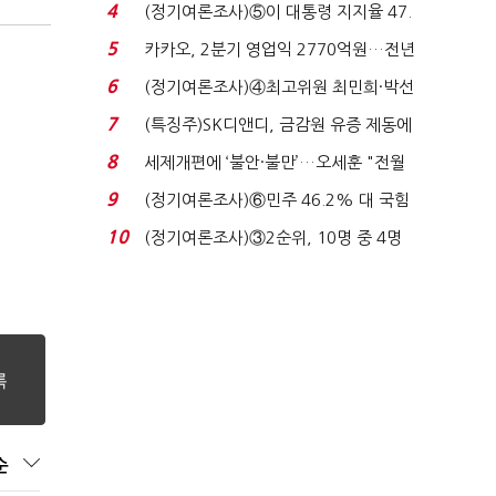
로이터에 성명...
4
(정기여론조사)⑤이 대통령 지지율 47.
7%…일주일 만에 ...
5
카카오, 2분기 영업익 2770억원…전년
비 36% 증가...
6
(정기여론조사)④최고위원 최민희·박선
원 '양강'…서미...
7
(특징주)SK디앤디, 금감원 유증 제동에
장 초반 상한가...
8
세제개편에 ‘불안·불만’…오세훈 "전월
세 구하기 더 ...
9
(정기여론조사)⑥민주 46.2% 대 국힘
31.0%…오차범위 밖 ...
10
(정기여론조사)③2순위, 10명 중 4명
'송영길'…정청래 '한 ...
순