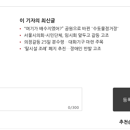
이 기자의 최신글
“여기가 배수지였어?” 공원으로 바뀐 '수돗물정거장'
서울시의회-시민단체, 임시회 앞두고 갈등 고조
의정갈등 25일 분수령…대화기구 마련 주목
‘탈시설 조례’ 폐지 추진…장애인 반발 고조
0
/
300
추천