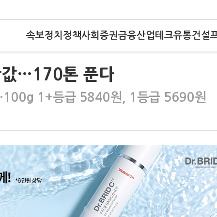
속보
정치
정책
사회
증권
금융
산업
테크
유통
건설
반값…170톤 푼다
00g 1+등급 5840원, 1등급 5690원