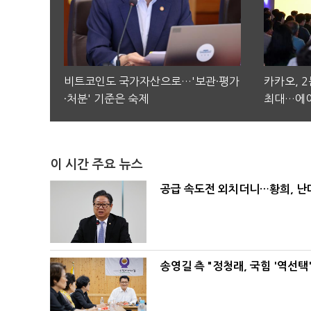
비트코인도 국가자산으로…'보관·평가
카카오, 
·처분' 기준은 숙제
최대…에이
이 시간 주요 뉴스
공급 속도전 외치더니…황희, 난
송영길 측 "정청래, 국힘 '역선