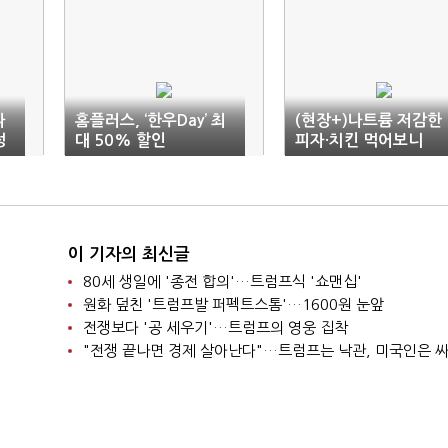
싸
홈플러스, ‘한우Day’ 최
(현장+)나트륨 저감한
정
대 50% 할인
피자·치킨 먹어보니
이 기자의 최신글
80세 생일에 '종전 합의'…트럼프식 '쇼맨십'
원화 덮친 '트럼프발 퍼펙트스톰'…1600원 눈앞
전쟁보다 '공 세우기'…트럼프의 영웅 집착
"전쟁 끝나면 경제 살아난다"…트럼프는 낙관, 미국인은 