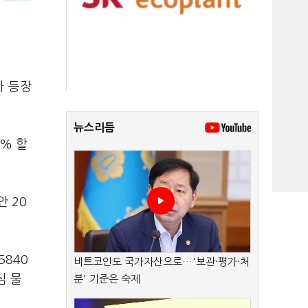
가 등장
뉴스리듬
% 할
 20
5840
비트코인도 국가자산으로…'보관·평가·처
심 물
분' 기준은 숙제