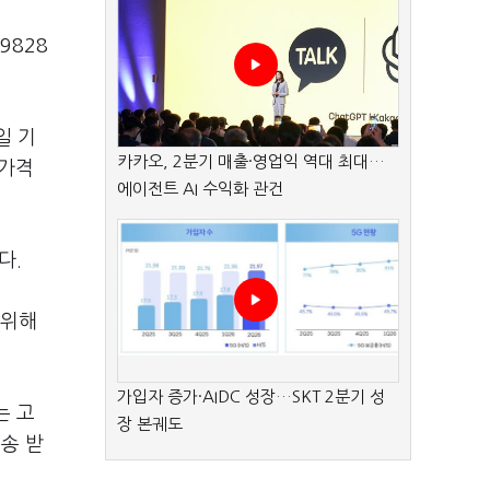
9828
일 기
카카오, 2분기 매출·영업익 역대 최대…
사가격
에이전트 AI 수익화 관건
다.
 위해
가입자 증가·AIDC 성장…SKT 2분기 성
는 고
장 본궤도
배송 받