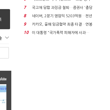
처분' 기준은 ...
7
국고채 담합 과징금 철퇴…증권사 '충당
금 폭탄' 우려...
8
네이버, 2분기 영업익 5203억원…전년
비 0.2% 감소...
9
카카오, 올해 임금협약 최종 타결…연봉
6.3% 인상·격려...
10
이 대통령 "국가폭력 피해자에 사과…
순
적극적 조사로 진...