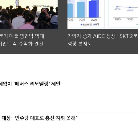
2분기 매출·영업익 역대
가입자 증가·AIDC 성장…SKT 2
전트 AI 수익화 관건
성장 본궤도
데없이 '폐버스 리모델링' 제안
택' 대상…민주당 대표로 총선 지휘 못해"