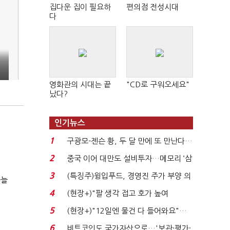
집다운 집이 필요하
편의점 전성시대
다
영화관의 시대는 끝
"CD로 구워오세요"
났다?
인기뉴스
1
구광모-젠슨 황, 두 달 만에 또 만난다…
로봇·AI 등 논...
2
중국 이어 대만도 설비투자…메모리 ‘삼
국전쟁’
3
(특징주)윙입푸드, 경영진 주가 부양 의
싸늘
지에 상한가...
4
(현장+)"팔 생각 접고 호가 높여
요"…'덜 똘똘한 한 채' 20...
5
(현장+)"12일엔 물건 다 들어와요"…
빈 매대 채우며 문 연 ...
6
비트코인도 국가자산으로…'보관·평가·