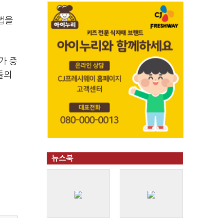
법을
가 증
들의
뉴스북