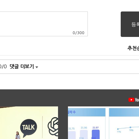
0
/
300
추천
0/0
댓글 더보기