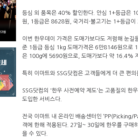
등심 외 품목은 40% 할인한다. 안심 1+등급은 10
원, 1등급은 8628원, 국거리·불고기는 1+등급이 
이번 한우데이 가격은 도매가보다도 저렴해 눈길을
준 1등급 등심 1kg 도매가격은 6만8146원으로 
은 100g에 5690원으로, 도매가보다 약 16.4%
특히 이마트와 SSG닷컴은 고객들에게 더 큰 편의
SSG닷컴의 '한우 사전예약 제도'는 고품질의 한
도입한 서비스다.
전국 이마트 내 온라인 배송센터인 ‘PP(Picking/
객에 한해 적용된다. 27일~ 30일에 한우를 구매하
을 수 있다.