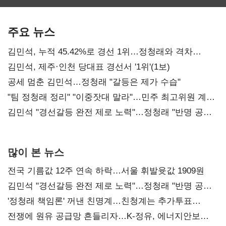
보관·평가·처분'
최대…에이전트
SKT 2분기 성장
기준은 숙제
AI 수익화 관건
본궤도
주요 뉴스
김민석, 누적 45.42%로 경선 1위…정청래와 격차
0.86%p(2보)
김민석, 제주·인천 당대표 경선서 '1위'(1보)
공세 멈춘 김민석…정청래 "갈등은 제가 수습"
"팀 정청래 정리" "이중잣대 말라"…민주 최고위원 계파
다툼 격화
김민석 "경선갈등 완전 제로 노력"…정청래 "반명 공세
사과부터"
많이 본 뉴스
전국 기름값 12주 연속 하락…서울 휘발윳값 1909원
김민석 "경선갈등 완전 제로 노력"…정청래 "반명 공세
사과부터"
'정청래 책임론' 꺼낸 친명계…친청계는 추가투표
때리기
전쟁에 원유 공급망 흔들리자…K-정유, 에너지안보