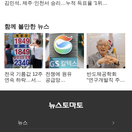
핵심으로 재부상
김민석, 제주·인천서 승리…누적 득표율 '1위
탈환'(종합)
함께 볼만한 뉴스
전국 기름값 12주
전쟁에 원유
반도체공학회
연속 하락…서울
공급망
“연구개발직 주
휘발윳값 1909원
흔들리자…K-
52시간제
정유, 에너지안보
개선해야”
핵심으로 재부상
뉴스