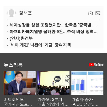
정해훈
세계성장률 상향 조정했지만…한국은 '중국발 살얼음판'
아프리카돼지열병 올해만 9건…추석 비상 방역에 '총력'
(인사)환경부
'세제 개편' 낙관에 '기금' 궁여지책
뉴스리듬
비트코인도
카카오, 2분기
가입자 증가
국가자산으로…'
매출·영업익 역대
·AIDC 성장…