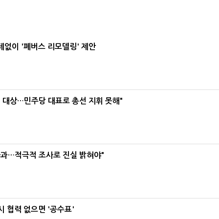
데없이 '폐버스 리모델링' 제안
택' 대상…민주당 대표로 총선 지휘 못해"
사과…적극적 조사로 진실 밝혀야"
 협력 없으면 '공수표'