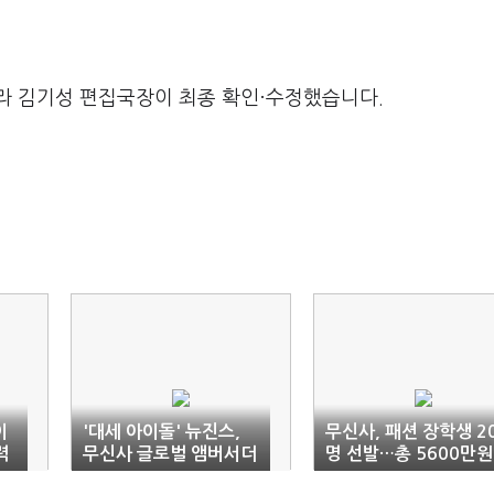
라 김기성 편집국장이 최종 확인·수정했습니다.
이
'대세 아이돌' 뉴진스,
무신사, 패션 장학생 2
력
무신사 글로벌 앰버서더
명 선발…총 5600만원
발탁
지원