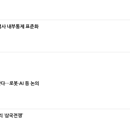
계열사 내부통제 표준화
난다…로봇·AI 등 논의
 ‘삼국전쟁’