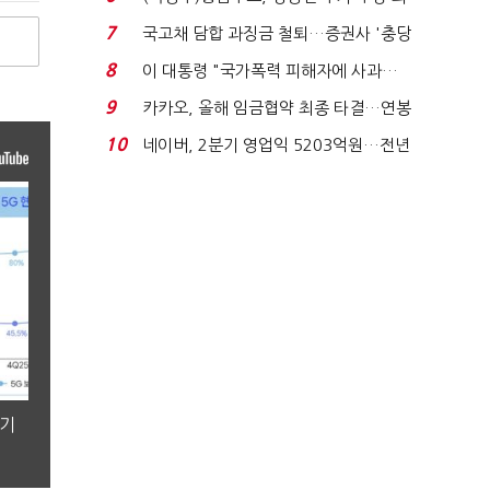
지에 상한가...
7
국고채 담합 과징금 철퇴…증권사 '충당
금 폭탄' 우려...
8
이 대통령 "국가폭력 피해자에 사과…
적극적 조사로 진...
9
카카오, 올해 임금협약 최종 타결…연봉
6.3% 인상·격려...
10
네이버, 2분기 영업익 5203억원…전년
비 0.2% 감소...
분기