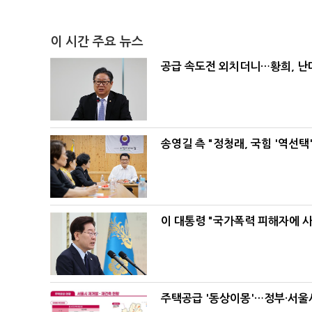
이 시간 주요 뉴스
공급 속도전 외치더니…황희, 난
송영길 측 "정청래, 국힘 '역선
이 대통령 "국가폭력 피해자에 
주택공급 '동상이몽'…정부·서울시