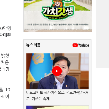
00만명
 확대된
뉴스리듬
일 밝혔
 처음
 1명
월 10
비트코인도 국가자산으로…'보관·평가·처
% 이
분' 기준은 숙제