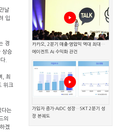
 만날
려 입
는 경
카카오, 2분기 매출·영업익 역대 최대…
가 상승
에이전트 AI 수익화 관건
다.
, 최
드 위크
가입자 증가·AIDC 성장…SKT 2분기 성
있다는
장 본궤도
랜드의
력하겠