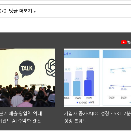
0/0
댓글 더보기
2분기 매출·영업익 역대
가입자 증가·AIDC 성장…SKT 2
전트 AI 수익화 관건
성장 본궤도