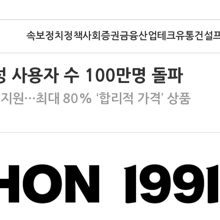
속보
정치
정책
사회
증권
금융
산업
테크
유통
건설
성 사용자 수 100만명 돌파
 지원…최대 80% ‘합리적 가격’ 상품