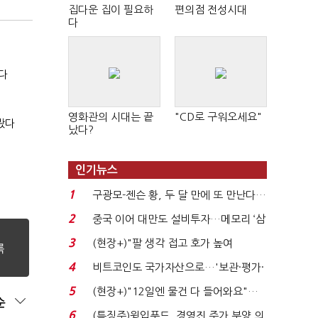
집다운 집이 필요하
편의점 전성시대
다
다
영화관의 시대는 끝
"CD로 구워오세요"
봤다
났다?
인기뉴스
1
구광모-젠슨 황, 두 달 만에 또 만난다…
로봇·AI 등 논...
2
중국 이어 대만도 설비투자…메모리 ‘삼
국전쟁’
3
(현장+)"팔 생각 접고 호가 높여
요"…'덜 똘똘한 한 채' 20...
4
비트코인도 국가자산으로…'보관·평가·
처분' 기준은 ...
5
(현장+)"12일엔 물건 다 들어와요"…
순
빈 매대 채우며 문 연 ...
6
(특징주)윙입푸드, 경영진 주가 부양 의