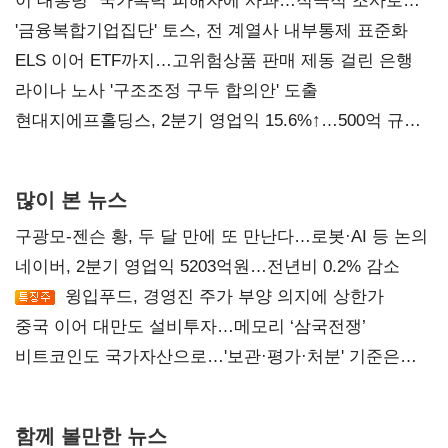
이 대통령 "국가폭력 피해자에 사과…적극적 조사로
진실 밝혀야"
'금융복합기업집단' 토스, 전 계열사 내부통제 표준화
ELS 이어 ETF까지…고위험상품 판매 제동 걸린 은행
라이나 노사 '구조조정 구두 합의안' 도출
현대지에프홀딩스, 2분기 영업익 15.6%↑…500억 규모
자사주 매입
많이 본 뉴스
구광모-젠슨 황, 두 달 만에 또 만난다…로봇·AI 등 논의
네이버, 2분기 영업익 5203억원…전년비 0.2% 감소
윙입푸드, 경영진 주가 부양 의지에 상한가
중국 이어 대만도 설비투자…메모리 ‘삼국전쟁’
비트코인도 국가자산으로…'보관·평가·처분' 기준은
숙제
함께 볼만한 뉴스