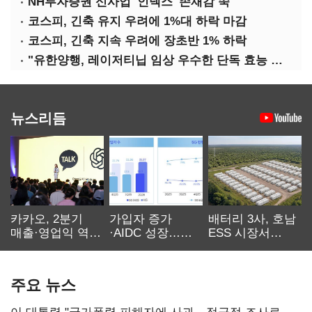
NH투자증권 신사업 '인덱스' 존재감 쑥
코스피, 긴축 유지 우려에 1%대 하락 마감
코스피, 긴축 지속 우려에 장초반 1% 하락
"유한양행, 레이저티닙 임상 우수한 단독 효능 입증"-대신
뉴스리듬
카카오, 2분기
가입자 증가
배터리 3사, 호남
매출·영업익 역대
·AIDC 성장…
ESS 시장서
최대…에이전트
SKT 2분기 성장
‘격돌’
AI 수익화 관건
본궤도
주요 뉴스