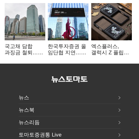
국고채 담합
한국투자증권 올
엑스플러스,
과징금 철퇴…
임단협 지연…
갤럭시 Z 플립8·
증권사 '충당금
8월에도 미타결
폴드8 전용
폭탄' 우려
액세서리 출시
뉴스
뉴스북
뉴스리듬
토마토증권통 Live