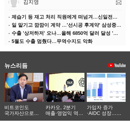
김지영
제습기 등 재고 처리 직원에게 떠넘겨…신일전자 '과징금 처벌'
일 맡기고 깜깜이 계약 …'선시공 후계약' 삼성중공업 덜미
수출 '상저하저' 오나…올해 6850억 달러 달성 '빨간불'
5월도 수출 멈췄다…무역수지도 악화
뉴스리듬
비트코인도
카카오, 2분기
가입자 증가
국가자산으로…'
매출·영업익 역대
·AIDC 성장…
보관·평가·처분'
최대…에이전트
SKT 2분기 성장
기준은 숙제
AI 수익화 관건
본궤도