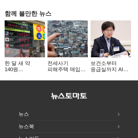
함께 볼만한 뉴스
한 달 새 약
전세사기
보건소부터
140원
피해주택 매입
응급실까지 AI
급락…'역대급
1만호 돌파…
확산…지역의료
엔저'에 원화
누적 피해자
혁신 본격화
변곡점
4만278명
뉴스
뉴스북