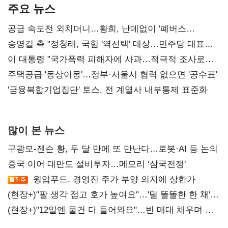
주요 뉴스
공급 속도전 외치더니…황희, 난데없이 '폐버스
리모델링' 제안
송영길 측 "정청래, 국힘 '역선택' 대상…민주당 대표로
총선 지휘 못해"
이 대통령 "국가폭력 피해자에 사과…적극적 조사로
진실 밝혀야"
주택공급 '동상이몽'…정부·서울시 협력 없으면 '공수표'
'금융복합기업집단' 토스, 전 계열사 내부통제 표준화
많이 본 뉴스
구광모-젠슨 황, 두 달 만에 또 만난다…로봇·AI 등 논의
중국 이어 대만도 설비투자…메모리 ‘삼국전쟁’
윙입푸드, 경영진 주가 부양 의지에 상한가
(현장+)"팔 생각 접고 호가 높여요"…'덜 똘똘한 한 채'
20억 키맞추기
(현장+)"12일엔 물건 다 들어와요"…빈 매대 채우며 문
연 홈플러스