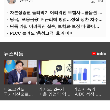
윤민영
자본성증권 돌려막기 어려워진 보험사…콜옵션 부담 급증
당국, '포용금융' 저금리에 방점…성실 상환 차주는 '역차별'
단독 가입 어려워진 실손, 보험료·보장 다 줄어든 5세대는?
PLCC 늘려도 '충성고객' 효과 미미
뉴스리듬
비트코인도
카카오, 2분기
가입자 증가
국가자산으로…'
매출·영업익 역대
·AIDC 성장…
보관·평가·처분'
최대…에이전트
SKT 2분기 성장
기준은 숙제
AI 수익화 관건
본궤도