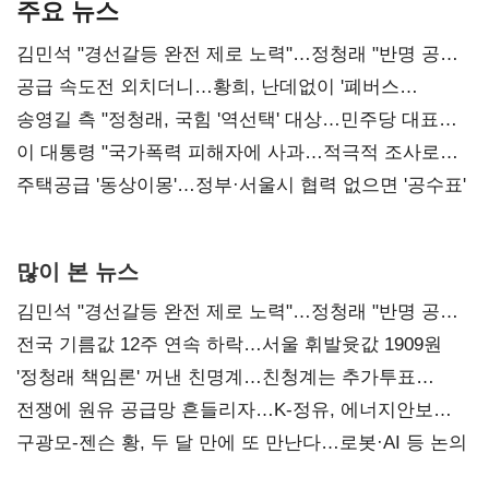
주요 뉴스
김민석 "경선갈등 완전 제로 노력"…정청래 "반명 공세
사과부터"
공급 속도전 외치더니…황희, 난데없이 '폐버스
리모델링' 제안
송영길 측 "정청래, 국힘 '역선택' 대상…민주당 대표로
총선 지휘 못해"
이 대통령 "국가폭력 피해자에 사과…적극적 조사로
진실 밝혀야"
주택공급 '동상이몽'…정부·서울시 협력 없으면 '공수표'
많이 본 뉴스
김민석 "경선갈등 완전 제로 노력"…정청래 "반명 공세
사과부터"
전국 기름값 12주 연속 하락…서울 휘발윳값 1909원
'정청래 책임론' 꺼낸 친명계…친청계는 추가투표
때리기
전쟁에 원유 공급망 흔들리자…K-정유, 에너지안보
핵심으로 재부상
구광모-젠슨 황, 두 달 만에 또 만난다…로봇·AI 등 논의