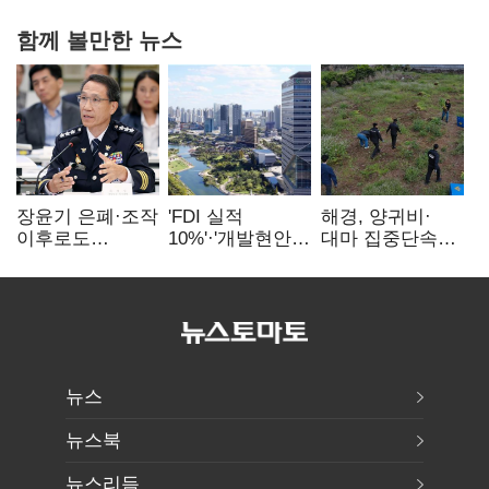
함께 볼만한 뉴스
장윤기 은폐·조작
'FDI 실적
해경, 양귀비·
이후로도
10%'·'개발현안
대마 집중단속…
정보유출·
산적'…
4개월 동안
내부비위…경찰
인천경제청장
249명 검거
신뢰는 어디에
구원투수 찾기
뉴스
뉴스북
뉴스리듬