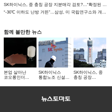
SK하이닉스, 중 충칭 공장 지분매각 검토?…“확정된 바
없어”
“-30℃ 이하도 난방 거뜬”…삼성, 미 국립연구소와 개발
협력
함께 볼만한 뉴스
본업 살아난
SK하이닉스
SK하이닉스, 중
코오롱인더
통합노조 신설
충칭 공장
·HS효성…AI·
추진…구성원간
지분매각
배터리 소재로
성과급 불만 확산
검토?…“확정된
보폭 확대
바 없어”