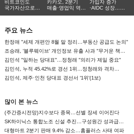
비트코인도
카카오, 2분기
가입자 증가
국가자산으로…'
매출·영업익 역대
·AIDC 성장…
보관·평가·처분'
최대…에이전트
SKT 2분기 성장
기준은 숙제
AI 수익화 관건
본궤도
주요 뉴스
한정애 "세제 개편안 8월 말 정리…부동산 공급도 논의"
조승래, '블루웨이브' 개인정보 유출 사과 "무거운 책임
통감"
김민석 "일하는 당대표"…정청래 "의리가 제일 중요"
김민석, 누적 45.42%로 경선 1위…정청래와 격차
0.86%p(2보)
김민석, 제주·인천 당대표 경선서 '1위'(1보)
많이 본 뉴스
(주간증시전망)지수보다 종목…선별 장세 이어진다
SK하이닉스 통합노조 신설 추진…구성원간 성과급
불만 확산
대형마트 2분기 판매 9.4% 감소…홈플러스 사태 여파