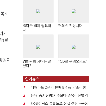
 복제
집다운 집이 필요하
편의점 전성시대
다
트라제
약)를
 방침이
영화관의 시대는 끝
"CD로 구워오세요"
났다?
인기뉴스
1
대형마트 2분기 판매 9.4% 감소…홈
플러스 사태 여파...
2
(주간증시전망)지수보다 종목…선별 장
세 이어진다...
3
SK하이닉스 통합노조 신설 추진…구성