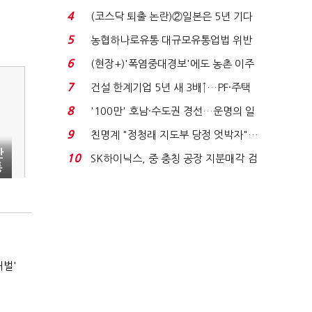
원 간 성과급 불...
4
(코스닥 퇴출 논란)②일본은 5년 기다
려주는데 우리는 ...
5
농협하나로유통 대규모유통업법 위반
적발…공정위, 과...
6
(현장+)'폭염중대경보'에도 농촌 이주
노동자는 강행군…'야...
7
건설 한계기업 5년 새 3배↑…PF·주택
침체에 재무 ...
8
'100만' 호남·수도권 경선…운명의 일
주일
9
친명계 "정청래 지도부 당정 엇박자"…
친청계 "신천지 오...
만
10
SK하이닉스, 중 충칭 공장 지분매각 검
통
토?…“확정된 바...
처벌'