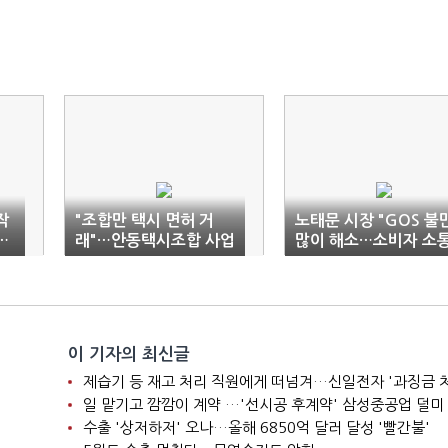
작
"조합만 택시 면허 거
노태문 시장 "GOS 불
…
래"…안동택시조합 사업
많이 해소…소비자 소
자단체 금지행위 '덜미'
강화 노력"
이 기자의 최신글
제습기 등 재고 처리 직원에게 떠넘겨…신일전자 '과징금 
일 맡기고 깜깜이 계약 …'선시공 후계약' 삼성중공업 덜미
수출 '상저하저' 오나…올해 6850억 달러 달성 '빨간불'