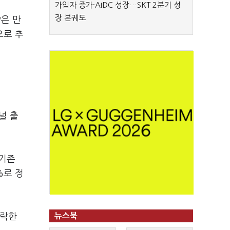
가입자 증가·AIDC 성장…SKT 2분기 성
장 본궤도
약은 만
으로 추
널 출
 기존
%로 정
하락한
뉴스북