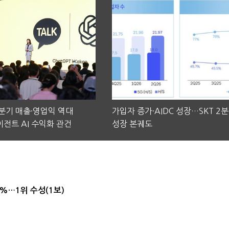
2분기 매출·영업익 역대
가입자 증가·AIDC 성장…SKT 2
전트 AI 수익화 관건
성장 본궤도
4%…1위 수성(1보)