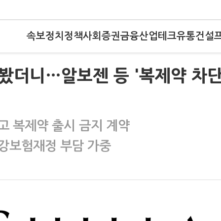
속보
정치
정책
사회
증권
금융
산업
테크
유통
건설
 봤더니…알보젠 등 '복제약 차
고 복제약 출시 금지 계약
건강보험재정 부담 가중