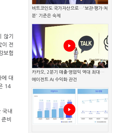
비트코인도 국가자산으로…'보관·평가·처
분' 기준은 숙제
지 않기
값이 전
건강보험
카카오, 2분기 매출·영업익 역대 최대…
카에 대
에이전트 AI 수익화 관건
 14
 국내
 준비