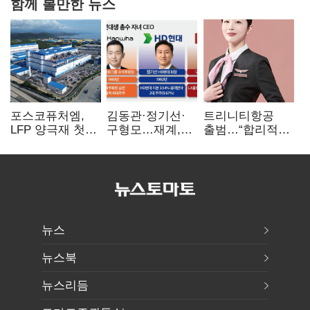
함께 볼만한 뉴스
포스코퓨처엠,
김동관·정기선·
트리니티항공
LFP 양극재 첫
구형모…재계,
출범…“합리적
대규모 공급…
1980년대생
가격·기대 이상
ESS 시장 공략
전성시대
서비스로 승부”
뉴스
뉴스북
뉴스리듬