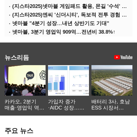
(지스타2025)넷마블 게임패드 활용, 몬길 '수석' 7대죄 '차석'
(지스타2025)엔씨 '신더시티', 독보적 전투 경험 필요
넷마블 "4분기 성장…내년 상반기도 기대"
넷마블, 3분기 영업익 909억…전년비 38.8%↑
뉴스리듬
카카오, 2분기
가입자 증가
배터리 3사, 호남
매출·영업익 역대
·AIDC 성장…
ESS 시장서
최대…에이전트
SKT 2분기 성장
‘격돌’
AI 수익화 관건
본궤도
주요 뉴스