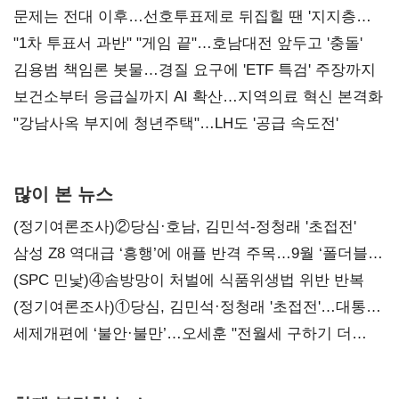
문제는 전대 이후…선호투표제로 뒤집힐 땐 '지지층
불복'
"1차 투표서 과반" "게임 끝"…호남대전 앞두고 '충돌'
김용범 책임론 봇물…경질 요구에 'ETF 특검' 주장까지
보건소부터 응급실까지 AI 확산…지역의료 혁신 본격화
"강남사옥 부지에 청년주택"…LH도 '공급 속도전'
많이 본 뉴스
(정기여론조사)②당심·호남, 김민석-정청래 '초접전'
삼성 Z8 역대급 ‘흥행’에 애플 반격 주목…9월 ‘폴더블
대전’
(SPC 민낯)④솜방망이 처벌에 식품위생법 위반 반복
(정기여론조사)①당심, 김민석·정청래 '초접전'…대통령
지지도 '50% 아래로'(종합)
세제개편에 ‘불안·불만’…오세훈 "전월세 구하기 더
힘들어질 것"