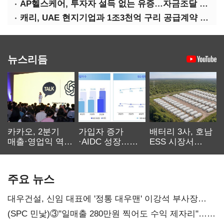
AP헬스케어, 투자자 설득 없는 유증…자금조달 ‘빨간불’
캐리, UAE 현지기업과 1조3천억 구리 공급계약 체결
뉴스리듬
카카오, 2분기
가입자 증가
배터리 3사, 호남
매출·영업익 역대
·AIDC 성장…
ESS 시장서
최대…에이전트
SKT 2분기 성장
‘격돌’
AI 수익화 관건
본궤도
주요 뉴스
대우건설, 신임 대표에 '정통 대우맨' 이강석 부사장
내정
(SPC 민낯)③"일매출 280만원 찍어도 수익 제자리"…