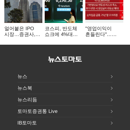
얼어붙은 IPO
코스피, 반도체
"영업이익이
시장…증권사,
쇼크에 4%대
흔들린다"…
하반기 '대어
급락…코스닥은
화학주, IFRS
전쟁' 기대
5거래일째 상승
18에 취약
뉴스
뉴스북
뉴스리듬
토마토증권통 Live
IB토마토