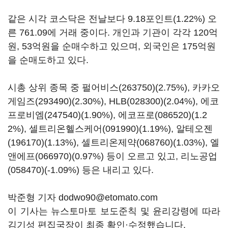
같은 시각 코스닥은 전날보다 9.18포인트(1.22%) 오
른 761.09에 거래 중이다. 개인과 기관이 각각 120억
원, 53억원을 순매수하고 있으며, 외국인은 175억원
을 순매도하고 있다.
시총 상위 종목 중
펄어비스(263750)
(2.75%),
카카오
게임즈(293490)
(2.30%),
HLB(028300)
(2.04%),
에코
프로비엠(247540)
(1.90%),
에코프로(086520)
(1.2
2%),
셀트리온헬스케어(091990)
(1.19%),
알테오젠
(196170)
(1.13%),
셀트리온제약(068760)
(1.03%),
엘
앤에프(066970)
(0.97%) 등이 오르고 있고,
리노공업
(058470)
(-1.09%) 등은 내리고 있다.
박준형 기자 dodwo90@etomato.com
이 기사는 뉴스토마토 보도준칙 및 윤리강령에 따라
김기성 편집국장이 최종 확인·수정했습니다.