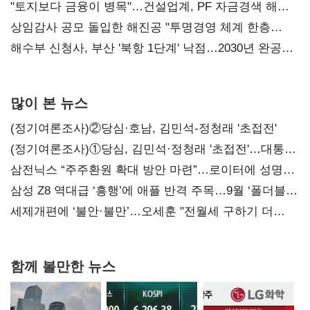
점주 울리는 '상시 할인'
"토지보다 금융이 병목"…건설업계, PF 자금경색 해소
목소리
상임감사 공모 돌입한 해진공 "투명경영 체계 한층
강화"
해수부 신청사, 부산 '북항 1단계' 낙점…2030년 완공
목표
많이 본 뉴스
(정기여론조사)②당심·호남, 김민석-정청래 '초접전'
(정기여론조사)①당심, 김민석·정청래 '초접전'…대통령
지지도 '50% 아래로'(종합)
삼전닉스 “주주환원 확대 방안 마련”…로이터에 성명
보내
삼성 Z8 역대급 ‘흥행’에 애플 반격 주목…9월 ‘폴더블
대전’
세제개편에 ‘불안·불만’…오세훈 "전월세 구하기 더
힘들어질 것"
함께 볼만한 뉴스