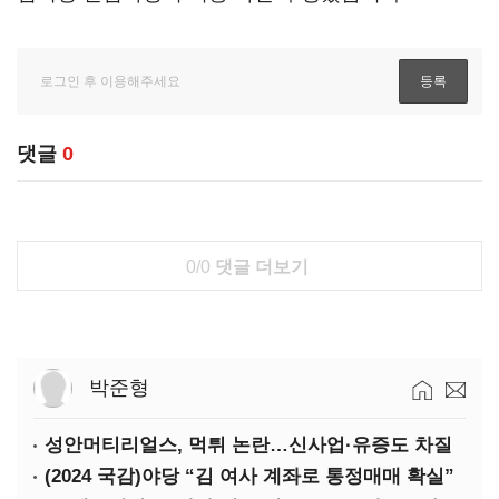
댓글
0
0/0
댓글 더보기
박준형
성안머티리얼스, 먹튀 논란…신사업·유증도 차질
(2024 국감)야당 “김 여사 계좌로 통정매매 확실”