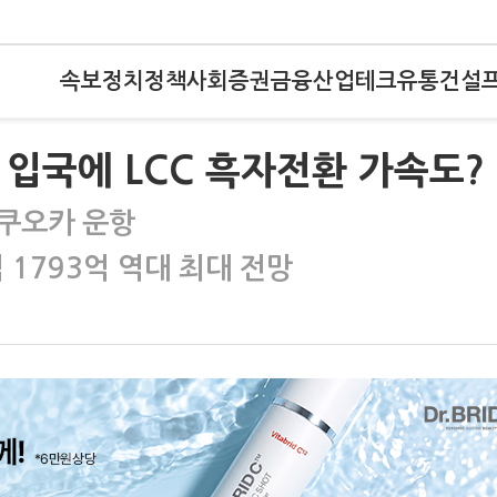
속보
정치
정책
사회
증권
금융
산업
테크
유통
건설
 입국에 LCC 흑자전환 가속도?
후쿠오카 운항
 1793억 역대 최대 전망