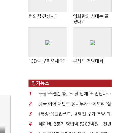
편의점 전성시대
영화관의 시대는 끝
났다?
"CD로 구워오세요"
콘서트 전당대회
인기뉴스
1
구광모-젠슨 황, 두 달 만에 또 만난다…
로봇·AI 등 논...
2
중국 이어 대만도 설비투자…메모리 ‘삼
국전쟁’
3
(특징주)윙입푸드, 경영진 주가 부양 의
지에 상한가...
4
네이버, 2분기 영업익 5203억원…전년
비 0.2% 감소...