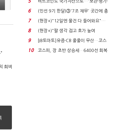
5
비트코인도 국가자산으로…'보관·평가·
처분' 기준은 ...
6
(민선 9기 한달)③'7조 채무' 곳간에 충
격…추미애, 20년...
7
(현장+)"12일엔 물건 다 들어와요"…
빈 매대 채우며 문 연 ...
8
(현장+)"팔 생각 접고 호가 높여
요"…'덜 똘똘한 한 채' 20...
9
[IB토마토]유증·CB 줄줄이 무산…코스
닥 벌점 급증에 ...
10
코스피, 장 초반 상승세…6400선 회복
”
시도
익 희비