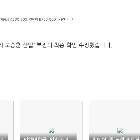
이항공 A330-300, 진에어 B737-800. (사진=각 사)
라 오승훈 산업1부장이 최종 확인·수정했습니다.
 지
티웨이항공, 임직원과
진에어, 괌 노선 프로모