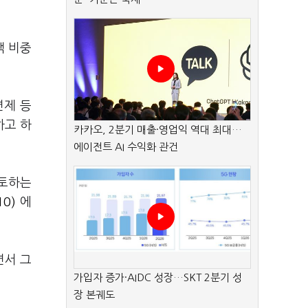
객 비중
면제 등
하고 하
카카오, 2분기 매출·영업익 역대 최대…
에이전트 AI 수익화 관건
검토하는
0)
에
면서 그
가입자 증가·AIDC 성장…SKT 2분기 성
장 본궤도