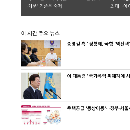
·처분' 기준은 숙제
최대…에이
이 시간 주요 뉴스
송영길 측 "정청래, 국힘 '역선
이 대통령 "국가폭력 피해자에 
주택공급 '동상이몽'…정부·서울시