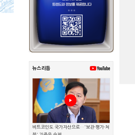
뉴스리듬
비트코인도 국가자산으로…'보관·평가·처
분' 기준은 숙제