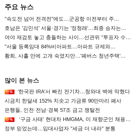
주요 뉴스
"속도전 넘어 전격전"에도…군공항 이전부터 주
52시간까지 '뇌관'
호남은 '김민석' 서울·경기는 '정청래'…최종 승자는
'안갯속'
여야 재검토 놓고 충돌하는 사이…선관위 "투표자 수
오차 당연"
"서울 등록임대 84%비아파트…아파트 규제와
달리해야"
황희, 사흘 만에 고개 숙였지만…'폐버스 청년주택'
후폭풍
많이 본 뉴스
'한국판 IRA'서 빠진 전기차…청와대 벽에 막혔다
시금치 한달새 152% 치솟고 가금류 90만마리 폐사
은행들, 인천·전남·경북 57조 금고 쟁탈전
‘구금 사태’ 현대차 HMGMA, 미 재향군인 채용
확대로 분위기 반전
정부 믿었는데…임대사업자 "세금 더 내라" 분통