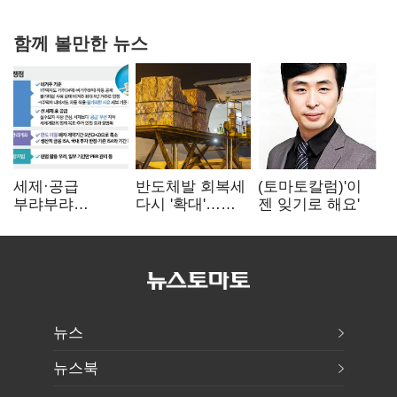
함께 볼만한 뉴스
세제·공급
반도체발 회복세
(토마토칼럼)'이
부랴부랴
다시 '확대'…
젠 잊기로 해요'
재검토…'구윤철·
제조업 생산
김윤덕' 책임론
5.8% 반등
뉴스
뉴스북