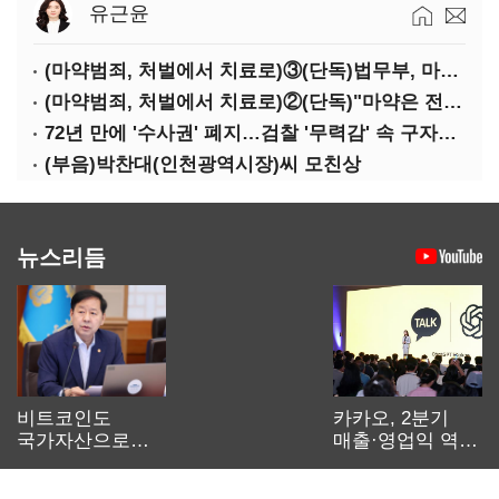
유근윤
(마약범죄, 처벌에서 치료로)③(단독)법무부, 마약재활과 4곳→13곳 확대…'교정청' 밑그림
(마약범죄, 처벌에서 치료로)②(단독)"마약은 전염병…여성 맞춤형 재활과정 개발 중"
72년 만에 '수사권' 폐지…검찰 '무력감' 속 구자현 사의
(부음)박찬대(인천광역시장)씨 모친상
뉴스리듬
비트코인도
카카오, 2분기
국가자산으로…'
매출·영업익 역대
보관·평가·처분'
최대…에이전트
기준은 숙제
AI 수익화 관건