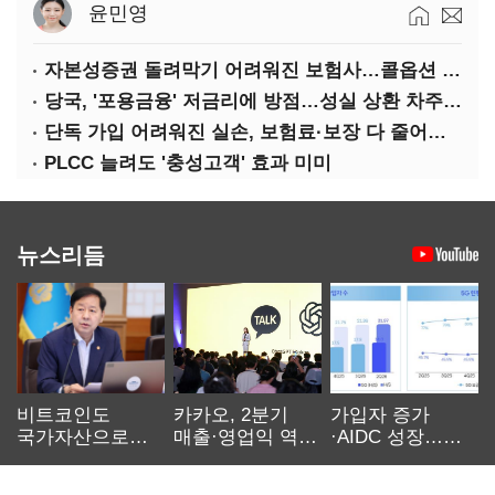
윤민영
자본성증권 돌려막기 어려워진 보험사…콜옵션 부담 급증
당국, '포용금융' 저금리에 방점…성실 상환 차주는 '역차별'
단독 가입 어려워진 실손, 보험료·보장 다 줄어든 5세대는?
PLCC 늘려도 '충성고객' 효과 미미
뉴스리듬
비트코인도
카카오, 2분기
가입자 증가
국가자산으로…'
매출·영업익 역대
·AIDC 성장…
보관·평가·처분'
최대…에이전트
SKT 2분기 성장
기준은 숙제
AI 수익화 관건
본궤도