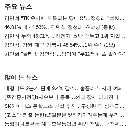
주요 뉴스
김민석 "TK 유세에 도움되는 당대표"…정청래 "벌써
대표된 양 당직 배분"
46.01% 대 44.53%…김민석·정청래 '초박빙'(종합)
김민석 누적 46.01%…'격전지' 호남 앞두고 1위 지켰다
(2보)
김민석, 강원·대구·경북서 48.54%…1위 수성(1보)
최민희 "골리앗 김민석"…임미애 "부끄러운 줄 알아야"
많이 본 뉴스
대형마트 2분기 판매 9.4% 감소…홈플러스 사태 여파
(주간증시전망)지수보다 종목…선별 장세 이어진다
SK하이닉스 통합노조 신설 추진…구성원 간 성과급
불만 확산
(코스닥 퇴출 논란)②일본은 5년 기다려주는데 우리는
당장 퇴출?…시간만으론 부족한 코스닥 구하기
농협하나로유통 대규모유통업법 위반 적발…공정위,
과징금 4억6200만원 부과