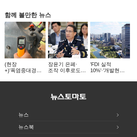
함께 볼만한 뉴스
(현장
장윤기 은폐·
'FDI 실적
+)'폭염중대경보'
조작 이후로도
10%'·'개발현안
에도 농촌
정보유출·
산적'…
이주노동자는
내부비위…경찰
인천경제청장
강행군…'야외작
신뢰는 어디에
구원투수 찾기
업 중지' 권고도
무시
뉴스
뉴스북