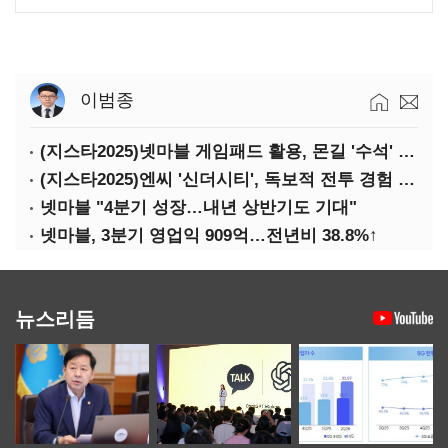
이범종
(지스타2025)넷마블 게임패드 활용, 몬길 '수석' 7대죄 '차석'
(지스타2025)엔씨 '신더시티', 독보적 전투 경험 필요
넷마블 "4분기 성장…내년 상반기도 기대"
넷마블, 3분기 영업익 909억…전년비 38.8%↑
뉴스리듬