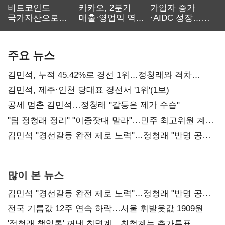
비트코인도
카카오, 2분기
가입자 증가
국가자산으로…'
매출·영업익 역대
·AIDC 성장…
보관·평가·처분'
최대…에이전트
SKT 2분기 성장
기준은 숙제
AI 수익화 관건
본궤도
주요 뉴스
김민석, 누적 45.42%로 경선 1위…정청래와 격차
0.86%p(2보)
김민석, 제주·인천 당대표 경선서 '1위'(1보)
공세 멈춘 김민석…정청래 "갈등은 제가 수습"
"팀 정청래 정리" "이중잣대 말라"…민주 최고위원 계파
다툼 격화
김민석 "경선갈등 완전 제로 노력"…정청래 "반명 공세
사과부터"
많이 본 뉴스
김민석 "경선갈등 완전 제로 노력"…정청래 "반명 공세
사과부터"
전국 기름값 12주 연속 하락…서울 휘발윳값 1909원
'정청래 책임론' 꺼낸 친명계…친청계는 추가투표