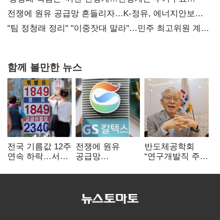
때리기
전쟁에 원유 공급망 흔들리자…K-정유, 에너지안보
핵심으로 재부상
"팀 정청래 정리" "이중잣대 말라"…민주 최고위원 계파
다툼 격화
함께 볼만한 뉴스
전국 기름값 12주
전쟁에 원유
반도체공학회
연속 하락…서울
공급망
“연구개발직 주
휘발윳값 1909원
흔들리자…K-
52시간제
정유, 에너지안보
개선해야”
핵심으로 재부상