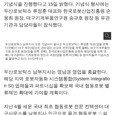
기념식을 진행했다고 15일 밝혔다. 기념식 행사에는
두산로보틱스 류정훈 대표와 한국로봇산업진흥원 손
웅희 원장, 대구기계부품연구원 송규호 원장 등 유관
기관과 담당자들이 참석했다.
두산로보틱스 남부지사 오픈 기념식이 끝나고 두산로보틱스 류정훈 대표(앞줄 왼쪽
다섯째)가 대구 제3산업단지 관리공단 손강호 전무(앞줄 왼쪽 둘째), 대구기계부품연
구원 송규호 원장(앞줄 왼쪽 셋째), 한국로봇산업진흥원 손웅희 원장(앞줄 왼쪽 넷
째), 대구광역시 기계로봇과 정민규 과장(앞줄 왼쪽 여섯째) 등 참석자들과 기념사진
을 촬영하고 있다. (사진=두산)
두산로보틱스 남부지사는 영남권 영업을 총괄한다.
해당 지역 로봇자동화 시스템통합(System Integratio
n·SI) 업체들과 파트너십을 확보해 국내 협동로봇 밸
류체인 확대에 기여할 계획이다.
지난 6월 세운 국내 최초 협동로봇 전문 컨택센터 대
구사무소를 남부지사 인근으로 옮겨 협동로봇 △설