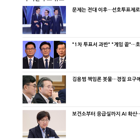
문제는 전대 이후…선호투표제로 
"1차 투표서 과반" "게임 끝"…
김용범 책임론 봇물…경질 요구에 
보건소부터 응급실까지 AI 확산