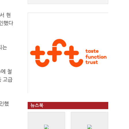
서 현
확인했다
되는
)에 철
등 고급
확인했
뉴스북