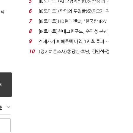
5
[IB토마토](AI 보험혁신)①생산성 최대
80% 개선…현실...
6
[IB토마토](락업의 두얼굴)②공모가 뛰
석'
자 첫날 매도…FI ...
7
[IB토마토]HD현대엔솔, '한국판 IRA'
수혜 부상…세액공...
8
[IB토마토]현대그린푸드, 수익성 본궤
도…실적 개선에 ...
9
전세사기 피해주택 매입 1만호 돌파…
누적 피해자 4만2...
10
(정기여론조사)②당심·호남, 김민석-정
청래 '초접전'...
순