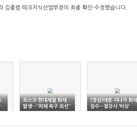
라 김충범 테크지식산업부장이 최종 확인·수정했습니다.
도
포스코·현대제철 화재
(영상)태풍 지나자 화재
늘
발생…“피해 복구 최선”
침수…철강사 ‘비상’