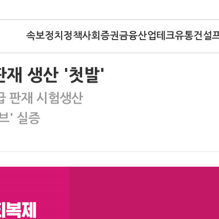
속보
정치
정책
사회
증권
금융
산업
테크
유통
건설
재 생산 '첫발'
고급 판재 시험생산
브' 실증