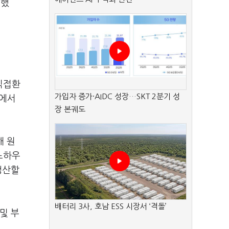
공했
직접환
가입자 증가·AIDC 성장…SKT 2분기 성
로에서
장 본궤도
해 원
노하우
생산할
배터리 3사, 호남 ESS 시장서 ‘격돌’
및 부