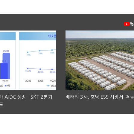
·AIDC 성장…SKT 2분기
배터리 3사, 호남 ESS 시장서 ‘격돌
도