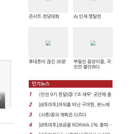
콘서트 전당대회
AI 인재 쟁탈전
휴대폰이 끊긴 30분
부동산 동상이몽, 국
민만 불안하다
인기뉴스
1
(민선 9기 한달)③'7조 채무' 곳간에 충
·
격…추미애, 20년...
2
[IB토마토]아워홈 떠난 구미현, 본느에
340억 베팅…가...
3
(시론)꿈과 계획은 다르다
4
[IB토마토]JB금융 RORWA 2% 돌파…
실적 견인은 은행 ...