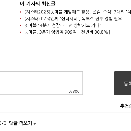
이 기자의 최신글
(지스타2025)넷마블 게임패드 활용, 몬길 '수석' 7대죄 '차
(지스타2025)엔씨 '신더시티', 독보적 전투 경험 필요
넷마블 "4분기 성장…내년 상반기도 기대"
넷마블, 3분기 영업익 909억…전년비 38.8%↑
0
/
300
추천
0/0
댓글 더보기