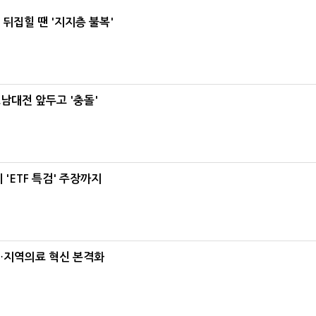
뒤집힐 땐 '지지층 불복'
호남대전 앞두고 '충돌'
'ETF 특검' 주장까지
…지역의료 혁신 본격화