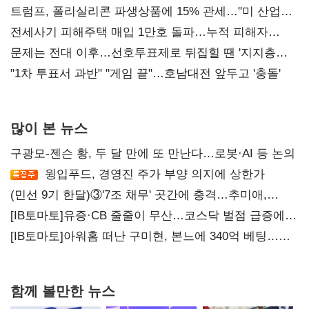
트럼프, 폴리실리콘 파생상품에 15% 관세…"미 산업
재건"
전세사기 피해주택 매입 1만호 돌파…누적 피해자
4만278명
문제는 전대 이후…선호투표제로 뒤집힐 땐 '지지층
불복'
"1차 투표서 과반" "게임 끝"…호남대전 앞두고 '충돌'
많이 본 뉴스
구광모-젠슨 황, 두 달 만에 또 만난다…로봇·AI 등 논의
윙입푸드, 경영진 주가 부양 의지에 상한가
(민선 9기 한달)③'7조 채무' 곳간에 충격…추미애,
20년만에 '비상재정' 선언 승부수
[IB토마토]유증·CB 줄줄이 무산…코스닥 벌점 급증에
상폐 압박
[IB토마토]아워홈 떠난 구미현, 본느에 340억 베팅…
가족 지배체제 구축
함께 볼만한 뉴스