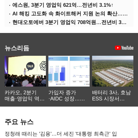
에스원, 3분기 영업익 621억…전년비 3.1%↑
AI 해킹 고도화 속 화이트해커 지원 논의 확산…'버그바운티' 재조명
현대오토에버 3분기 영업익 708억원…전년비 34.8%↑
뉴스리듬
카카오, 2분기
가입자 증가
배터리 3사, 호남
매출·영업익 역대
·AIDC 성장…
ESS 시장서
최대…에이전트
SKT 2분기 성장
‘격돌’
AI 수익화 관건
본궤도
주요 뉴스
정청래 때리는 '김용'…더 세진 '대통령 최측근' 입