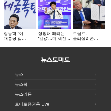
장동혁 "이
정청래 때리는
트럼프,
대통령 집
'김용'…더 세진
폴리실리콘
팔자마자 세금
'대통령 최측근'
파생상품에 15%
폭탄…'내로남불'"
입
관세…"미 산업
재건"
뉴스
뉴스북
뉴스리듬
토마토증권통 Live