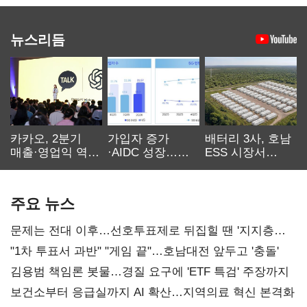
뉴스리듬
카카오, 2분기
가입자 증가
배터리 3사, 호남
매출·영업익 역대
·AIDC 성장…
ESS 시장서
최대…에이전트
SKT 2분기 성장
‘격돌’
AI 수익화 관건
본궤도
주요 뉴스
문제는 전대 이후…선호투표제로 뒤집힐 땐 '지지층
불복'
"1차 투표서 과반" "게임 끝"…호남대전 앞두고 '충돌'
김용범 책임론 봇물…경질 요구에 'ETF 특검' 주장까지
보건소부터 응급실까지 AI 확산…지역의료 혁신 본격화