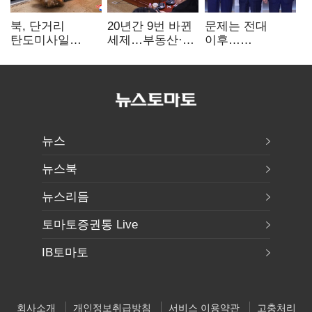
북, 단거리
20년간 9번 바뀐
문제는 전대
탄도미사일
세제…부동산·
이후…
발사…안보실
상속세만
선호투표제로
"즉각 중단 촉구"
건드렸다
뒤집힐 땐
'지지층 불복'
뉴스
뉴스북
뉴스리듬
토마토증권통 Live
IB토마토
회사소개
개인정보취급방침
서비스 이용약관
고충처리