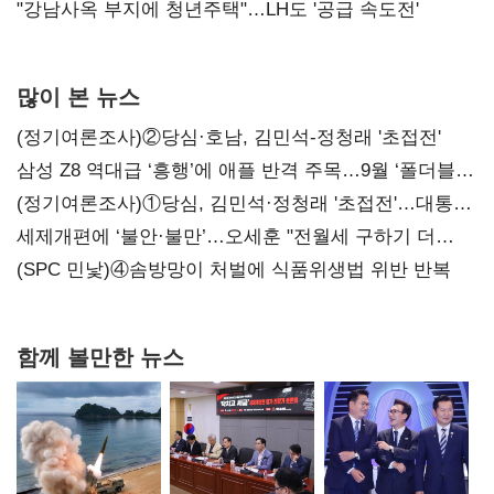
"강남사옥 부지에 청년주택"…LH도 '공급 속도전'
많이 본 뉴스
(정기여론조사)②당심·호남, 김민석-정청래 '초접전'
삼성 Z8 역대급 ‘흥행’에 애플 반격 주목…9월 ‘폴더블
대전’
(정기여론조사)①당심, 김민석·정청래 '초접전'…대통령
지지도 '50% 아래로'(종합)
세제개편에 ‘불안·불만’…오세훈 "전월세 구하기 더
힘들어질 것"
(SPC 민낯)④솜방망이 처벌에 식품위생법 위반 반복
함께 볼만한 뉴스