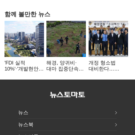
함께 볼만한 뉴스
'FDI 실적
해경, 양귀비·
개정 형소법
10%'·'개발현안
대마 집중단속…
대비한다…
산적'…
4개월 동안
해경청
인천경제청장
249명 검거
'수사혁신TF'
구원투수 찾기
가동
뉴스
뉴스북