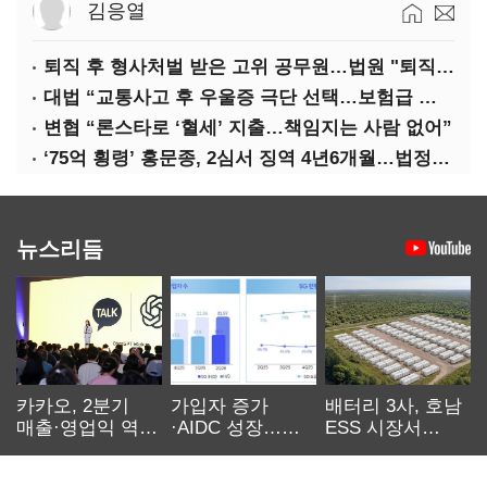
김응열
퇴직 후 형사처벌 받은 고위 공무원…법원 "퇴직수당 환수는 부당"
대법 “교통사고 후 우울증 극단 선택…보험급 지급해야”
변협 “론스타로 ‘혈세’ 지출…책임지는 사람 없어”
‘75억 횡령’ 홍문종, 2심서 징역 4년6개월…법정구속
뉴스리듬
카카오, 2분기
가입자 증가
배터리 3사, 호남
매출·영업익 역대
·AIDC 성장…
ESS 시장서
최대…에이전트
SKT 2분기 성장
‘격돌’
AI 수익화 관건
본궤도