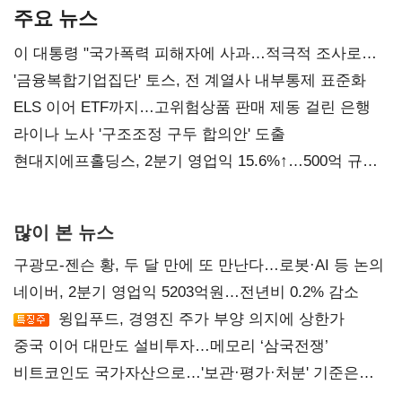
주요 뉴스
이 대통령 "국가폭력 피해자에 사과…적극적 조사로
진실 밝혀야"
'금융복합기업집단' 토스, 전 계열사 내부통제 표준화
ELS 이어 ETF까지…고위험상품 판매 제동 걸린 은행
라이나 노사 '구조조정 구두 합의안' 도출
현대지에프홀딩스, 2분기 영업익 15.6%↑…500억 규모
자사주 매입
많이 본 뉴스
구광모-젠슨 황, 두 달 만에 또 만난다…로봇·AI 등 논의
네이버, 2분기 영업익 5203억원…전년비 0.2% 감소
윙입푸드, 경영진 주가 부양 의지에 상한가
중국 이어 대만도 설비투자…메모리 ‘삼국전쟁’
비트코인도 국가자산으로…'보관·평가·처분' 기준은
숙제