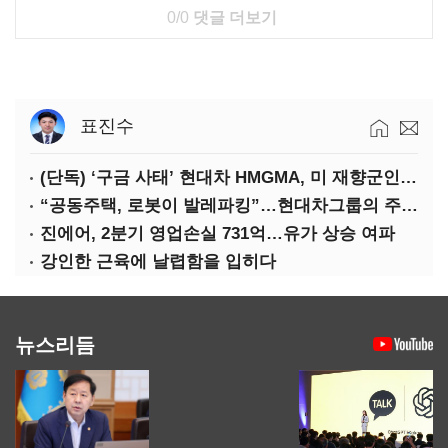
0/0
댓글 더보기
표진수
(단독) ‘구금 사태’ 현대차 HMGMA, 미 재향군인 채용 확대로 분위기 반전
“공동주택, 로봇이 발레파킹”…현대차그룹의 주차 실험
진에어, 2분기 영업손실 731억…유가 상승 여파
강인한 근육에 날렵함을 입히다
뉴스리듬