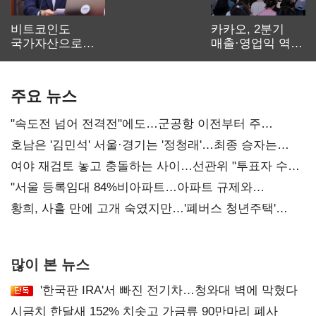
비트코인도
카카오, 2분기
국가자산으로…'
매출·영업익 역대
보관·평가·처분'
최대…에이전트
기준은 숙제
AI 수익화 관건
주요 뉴스
"속도전 넘어 전격전"에도…군공항 이전부터 주
52시간까지 '뇌관'
호남은 '김민석' 서울·경기는 '정청래'…최종 승자는
'안갯속'
여야 재검토 놓고 충돌하는 사이…선관위 "투표자 수
오차 당연"
"서울 등록임대 84%비아파트…아파트 규제와
달리해야"
황희, 사흘 만에 고개 숙였지만…'폐버스 청년주택'
후폭풍
많이 본 뉴스
'한국판 IRA'서 빠진 전기차…청와대 벽에 막혔다
시금치 한달새 152% 치솟고 가금류 90만마리 폐사