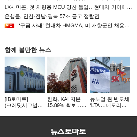
LX세미콘, 첫 차량용 MCU 양산 돌입…현대차·기아에
공급
은행들, 인천·전남·경북 57조 금고 쟁탈전
‘구금 사태’ 현대차 HMGMA, 미 재향군인 채용
확대로 분위기 반전
함께 볼만한 뉴스
[IB토마토]
한화, KAI 지분
뉴노멀 된 반도체
(크레딧시그널)
15.89% 확보…
‘LTA’…메모리
지엔씨에너지, AI
기업결합심사
3사, 2030년까지
데이터센터 타고
신청 예정
54조 선불 계약
외형 확대