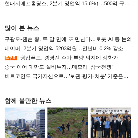
현대지에프홀딩스, 2분기 영업익 15.6%↑…500억 규모
자사주 매입
많이 본 뉴스
구광모-젠슨 황, 두 달 만에 또 만난다…로봇·AI 등 논의
네이버, 2분기 영업익 5203억원…전년비 0.2% 감소
윙입푸드, 경영진 주가 부양 의지에 상한가
중국 이어 대만도 설비투자…메모리 ‘삼국전쟁’
비트코인도 국가자산으로…'보관·평가·처분' 기준은
숙제
함께 볼만한 뉴스