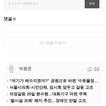
댓글
0
0/0
댓글 더보기
박용준
“여기가 배수지였어?” 공원으로 바뀐 '수돗물정거장'
서울시의회-시민단체, 임시회 앞두고 갈등 고조
의정갈등 25일 분수령…대화기구 마련 주목
‘탈시설 조례’ 폐지 추진…장애인 반발 고조