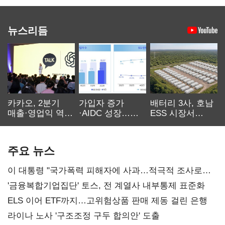
뉴스리듬
카카오, 2분기
가입자 증가
배터리 3사, 호남
매출·영업익 역대
·AIDC 성장…
ESS 시장서
최대…에이전트
SKT 2분기 성장
‘격돌’
AI 수익화 관건
본궤도
주요 뉴스
이 대통령 "국가폭력 피해자에 사과…적극적 조사로
진실 밝혀야"
'금융복합기업집단' 토스, 전 계열사 내부통제 표준화
ELS 이어 ETF까지…고위험상품 판매 제동 걸린 은행
라이나 노사 '구조조정 구두 합의안' 도출