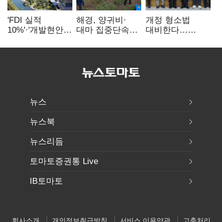
'FDI 실적
해경, 양귀비·
개정 형소법
10%'·'개발현안
대마 집중단속…
대비한다…
산적'…
4개월 동안
해경청
인천경제청장
249명 검거
'수사혁신TF'
구원투수 찾기
가동
뉴스
뉴스북
뉴스리듬
토마토증권통 Live
IB토마토
회사소개
개인정보취급방침
서비스 이용약관
고충처리