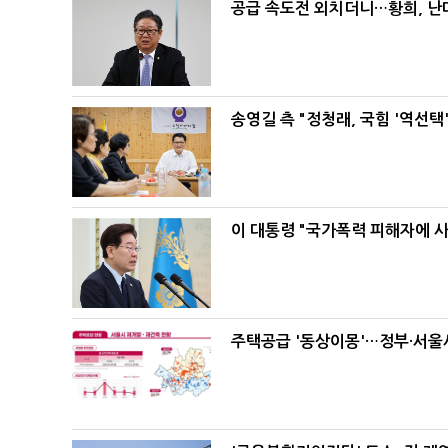
공급 속도전 외치더니…황희, 난
송영길 측 "정청래, 국힘 '역선
이 대통령 "국가폭력 피해자에 
주택공급 '동상이몽'…정부·서울시