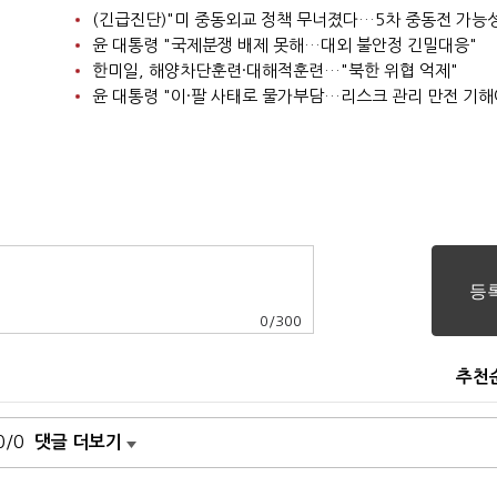
윤 대통령 "국제분쟁 배제 못해…대외 불안정 긴밀대응"
한미일, 해양차단훈련·대해적훈련…"북한 위협 억제"
윤 대통령 "이·팔 사태로 물가부담…리스크 관리 만전 기해
0
/
300
추천
0/0
댓글 더보기