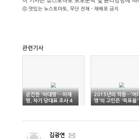
이 기사는 뉴스토마토 보도준칙 및 윤리강령에 따
ⓒ 맛있는 뉴스토마토, 무단 전재 - 재배포 금지
관련기사
굳건한 '어대명'…이재
2015년의 악몽…'어
명, 차기 당대표 조사 4
명'의 고민은 '득표율'
2.7% '독주'
김광연