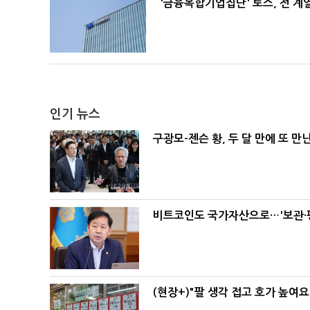
'금융복합기업집단' 토스, 전 
인기 뉴스
구광모-젠슨 황, 두 달 만에 또 만
비트코인도 국가자산으로…'보관·평
(현장+)"팔 생각 접고 호가 높여요