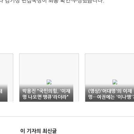
라 김기성 편집국장이 최종 확인·수정했습니다.
대
박용진 "국민의힘, '이재
(영상)'어대명'의 이재
명 나오면 땡큐'라더라"
명…여권에는 '이나땡'
이 기자의 최신글