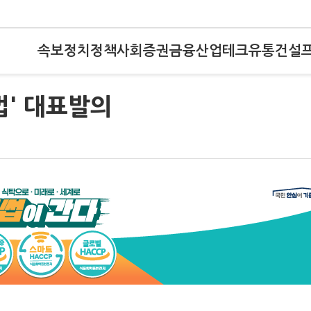
속보
정치
정책
사회
증권
금융
산업
테크
유통
건설
법' 대표발의