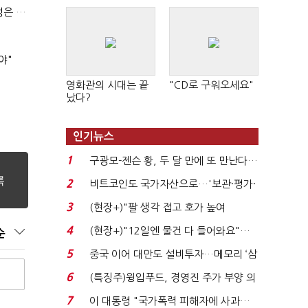
(긴급진단)"미 중동외교 정책 무너졌다…5차 중동전 가능성은 낮아"
야"
영화관의 시대는 끝
"CD로 구워오세요"
났다?
인기뉴스
1
구광모-젠슨 황, 두 달 만에 또 만난다…
로봇·AI 등 논...
2
비트코인도 국가자산으로…'보관·평가·
처분' 기준은 ...
3
(현장+)"팔 생각 접고 호가 높여
요"…'덜 똘똘한 한 채' 20...
4
(현장+)"12일엔 물건 다 들어와요"…
순
빈 매대 채우며 문 연 ...
5
중국 이어 대만도 설비투자…메모리 ‘삼
국전쟁’
6
(특징주)윙입푸드, 경영진 주가 부양 의
지에 상한가...
7
이 대통령 "국가폭력 피해자에 사과…