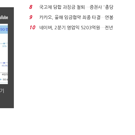
적극적 조사로 진...
8
국고채 담합 과징금 철퇴…증권사 '충당
금 폭탄' 우려...
9
카카오, 올해 임금협약 최종 타결…연봉
6.3% 인상·격려...
10
네이버, 2분기 영업익 5203억원…전년
비 0.2% 감소...
분기