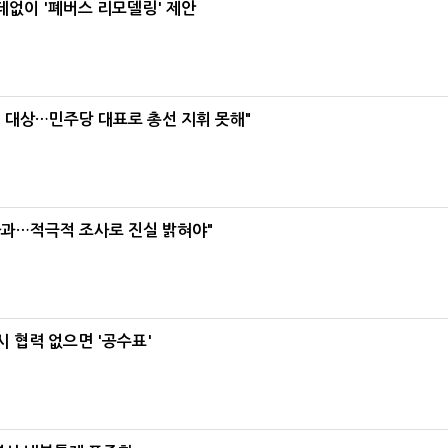
데없이 '폐버스 리모델링' 제안
택' 대상…민주당 대표로 총선 지휘 못해"
사과…적극적 조사로 진실 밝혀야"
 협력 없으면 '공수표'