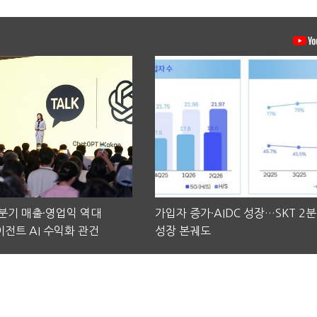
2분기 매출·영업익 역대
가입자 증가·AIDC 성장…SKT 2
전트 AI 수익화 관건
성장 본궤도