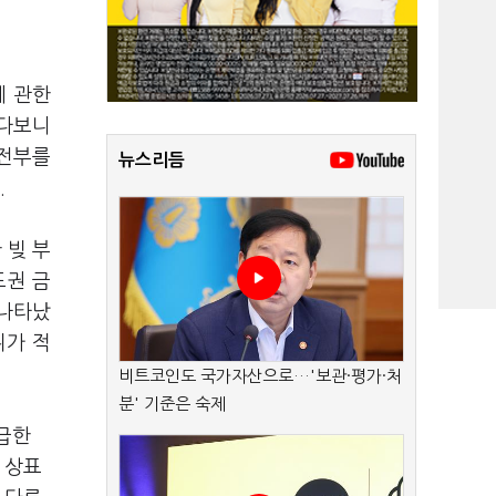
에 관한
하다보니
 전부를
뉴스리듬
.
 빚 부
도권 금
 나타났
위가 적
비트코인도 국가자산으로…'보관·평가·처
분' 기준은 숙제
급한
 상표