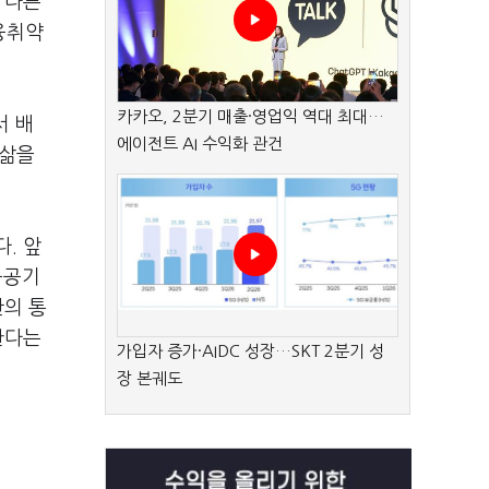
 다른
융취약
카카오, 2분기 매출·영업익 역대 최대…
서 배
에이전트 AI 수익화 관건
 삶을
. 앞
공공기
관의 통
한다는
가입자 증가·AIDC 성장…SKT 2분기 성
장 본궤도