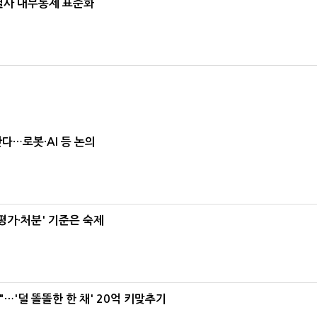
계열사 내부통제 표준화
난다…로봇·AI 등 논의
가·처분' 기준은 숙제
"…'덜 똘똘한 한 채' 20억 키맞추기