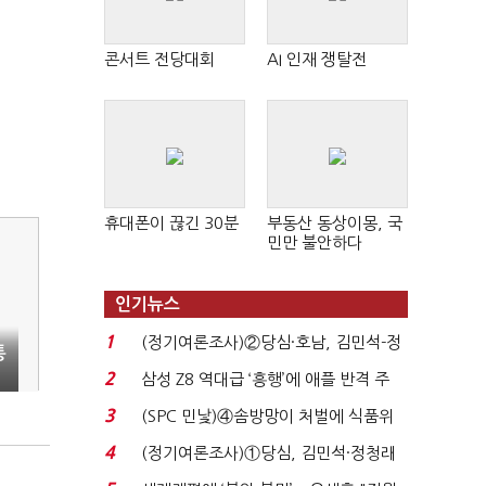
콘서트 전당대회
AI 인재 쟁탈전
휴대폰이 끊긴 30분
부동산 동상이몽, 국
민만 불안하다
인기뉴스
1
(정기여론조사)②당심·호남, 김민석-정
통
청래 '초접전'...
2
삼성 Z8 역대급 ‘흥행’에 애플 반격 주
목…9월 ‘폴...
3
(SPC 민낯)④솜방망이 처벌에 식품위
생법 위반 반복...
4
(정기여론조사)①당심, 김민석·정청래
'초접전'…대통령 ...