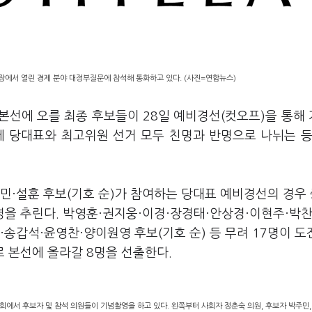
장에서 열린 경제 분야 대정부질문에 참석해 통화하고 있다. (사진=연합뉴스)
 본선에 오를 최종 후보들이 28일 예비경선(컷오프)을 통해
속에 당대표와 최고위원 선거 모두 친명과 반명으로 나뉘는 등
민·설훈 후보(기호 순)가 참여하는 당대표 예비경선의 경우
3명을 추린다. 박영훈·권지웅·이경·장경태·안상경·이현주·박
송갑석·윤영찬·양이원영 후보(기호 순) 등 무려 17명이 
로 본선에 올라갈 8명을 선출한다.
회에서 후보자 및 참석 의원들이 기념촬영을 하고 있다. 왼쪽부터 사회자 정춘숙 의원, 후보자 박주민,