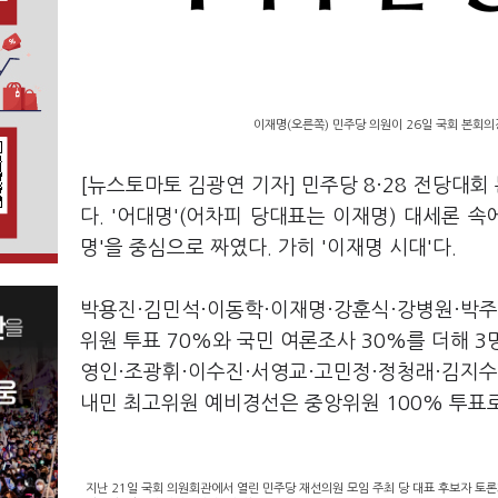
이재명(오른쪽) 민주당 의원이 26일 국회 본회의
[뉴스토마토 김광연 기자] 민주당 8·28 전당대회
다. '어대명'(어차피 당대표는 이재명) 대세론 
명'을 중심으로 짜였다. 가히 '이재명 시대'다.
박용진·김민석·이동학·이재명·강훈식·강병원·박주
위원 투표 70%와 국민 여론조사 30%를 더해 
영인·조광휘·이수진·서영교·고민정·정청래·김지수·
내민 최고위원 예비경선은 중앙위원 100% 투표
지난 21일 국회 의원회관에서 열린 민주당 재선의원 모임 주최 당 대표 후보자 토론