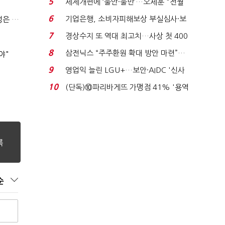
5
세제개편에 ‘불안·불만’…오세훈 "전월
세 구하기 더 ...
6
기업은행, 소비자피해보상 부실심사·보
(긴급진단)"미 중동외교 정책 무너졌다…5차 중동전 가능성은 낮아"
이스피싱 공시 ...
7
경상수지 또 역대 최고치…사상 첫 400
억달러에 '3% 성...
8
삼전닉스 “주주환원 확대 방안 마련”…
야"
로이터에 성명...
9
영업익 늘린 LGU+…보안·AIDC '신사
업 드라이브'...
10
(단독)⑩파리바게뜨 가맹점 41% '용역
제빵기사 없어'…고...
순