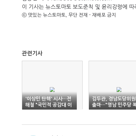
이 기사는 뉴스토마토 보도준칙 및 윤리강령에 따
ⓒ 맛있는 뉴스토마토, 무단 전재 - 재배포 금지
관련기사
'이상민 탄핵' 시사…전
김두관, 경남도당위
해철 "국민적 공감대 이
출마…"영남 민주당 
루면 정치적 책임 물을
원"
것"