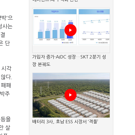
양박'으
 성사는
 결
은 단
가입자 증가·AIDC 성장…SKT 2분기 성
장 본궤도
 시각
 않다.
 패패
 박주
 등을
배터리 3사, 호남 ESS 시장서 ‘격돌’
만 살