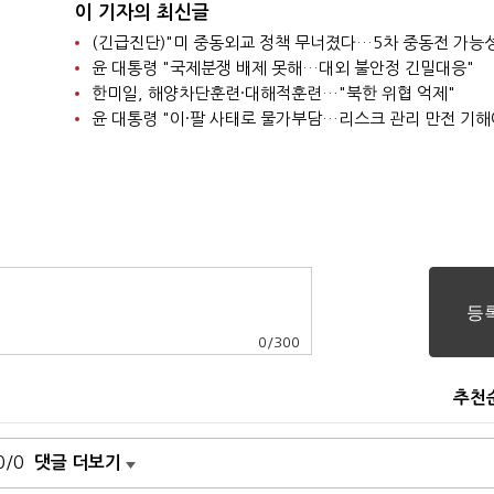
이 기자의 최신글
윤 대통령 "국제분쟁 배제 못해…대외 불안정 긴밀대응"
한미일, 해양차단훈련·대해적훈련…"북한 위협 억제"
윤 대통령 "이·팔 사태로 물가부담…리스크 관리 만전 기해
0
/
300
추천
0/0
댓글 더보기