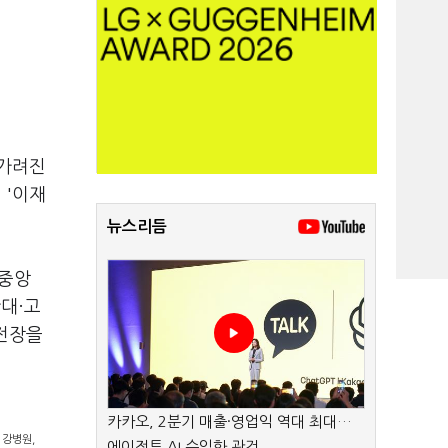
 가려진
 '이재
뉴스리듬
 중앙
찬대·고
도전장을
카카오, 2분기 매출·영업익 역대 최대…
 강병원,
에이전트 AI 수익화 관건