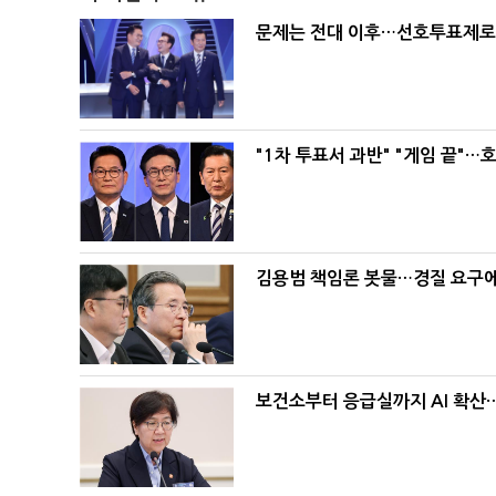
문제는 전대 이후…선호투표제로 
"1차 투표서 과반" "게임 끝"…
김용범 책임론 봇물…경질 요구에 
보건소부터 응급실까지 AI 확산