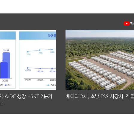
·AIDC 성장…SKT 2분기
배터리 3사, 호남 ESS 시장서 ‘격돌
도