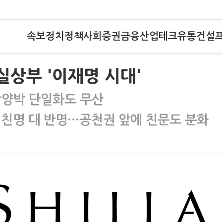
속보
정치
정책
사회
증권
금융
산업
테크
유통
건설
실상부 '이재명 시대'
강양박 단일화도 무산
 친명 대 반명…공천권 앞에 친문도 분화