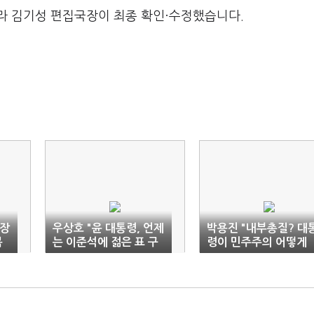
라 김기성 편집국장이 최종 확인·수정했습니다.
원장
우상호 "윤 대통령, 언제
박용진 "내부총질? 대
복
는 이준석에 젊은 표 구
령이 민주주의 어떻게
걸하더니 잔인"
생각하는지 보여줘"