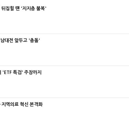
뒤집힐 땐 '지지층 불복'
호남대전 앞두고 '충돌'
'ETF 특검' 주장까지
…지역의료 혁신 본격화