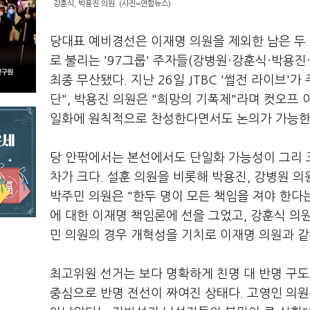
강훈식, 박용진 의원. (사진=연합뉴스)
당대표 예비경선은 이재명 의원을 제외한 남은 두 
로 불리는 '97그룹' 주자들(강병원·강훈식·박용
최종 무산됐다. 지난 26일 JTBC '썰전 라이브'
단", 박용진 의원은 "희망의 기폭제"라며 컷오프 
일화에 원칙적으로 찬성한다면서도 논의가 가능한 
당 안팎에서는 본선에서도 단일화 가능성이 그리 크
차가 크다. 설훈 의원을 비롯해 박용진, 강병원 의
박주민 의원은 "한두 명이 모든 책임을 져야 한다
에 대한 이재명 책임론에 선을 그었고, 강훈식 의원
민 의원의 경우 개혁성을 기치로 이재명 의원과 같
최고위원 선거는 보다 명확하게 친명 대 반명 구도
중심으로 반명 전선이 짜여진 상태다. 고영인 의원