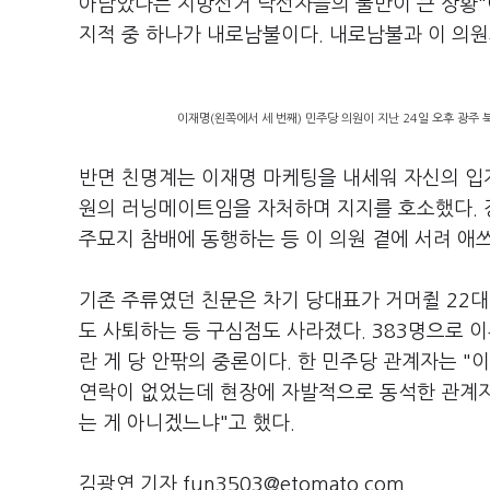
아남았다는 지방선거 낙선자들의 불만이 큰 상황"
지적 중 하나가 내로남불이다. 내로남불과 이 의
이재명(왼쪽에서 세 번째) 민주당 의원이 지난 24일 오후 광주 
반면 친명계는 이재명 마케팅을 내세워 자신의 입지
원의 러닝메이트임을 자처하며 지지를 호소했다. 장경
주묘지 참배에 동행하는 등 이 의원 곁에 서려 애
기존 주류였던 친문은 차기 당대표가 거머쥘 22대
도 사퇴하는 등 구심점도 사라졌다. 383명으로 
란 게 당 안팎의 중론이다. 한 민주당 관계자는 
연락이 없었는데 현장에 자발적으로 동석한 관계자
는 게 아니겠느냐"고 했다.
김광연 기자 fun3503@etomato.com