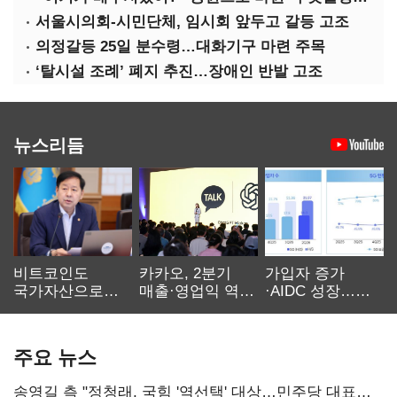
서울시의회-시민단체, 임시회 앞두고 갈등 고조
의정갈등 25일 분수령…대화기구 마련 주목
‘탈시설 조례’ 폐지 추진…장애인 반발 고조
뉴스리듬
비트코인도
카카오, 2분기
가입자 증가
국가자산으로…'
매출·영업익 역대
·AIDC 성장…
보관·평가·처분'
최대…에이전트
SKT 2분기 성장
기준은 숙제
AI 수익화 관건
본궤도
주요 뉴스
송영길 측 "정청래, 국힘 '역선택' 대상…민주당 대표로