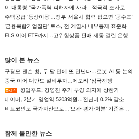
총선 지휘 못해"
이 대통령 "국가폭력 피해자에 사과…적극적 조사로
진실 밝혀야"
주택공급 '동상이몽'…정부·서울시 협력 없으면 '공수표'
'금융복합기업집단' 토스, 전 계열사 내부통제 표준화
ELS 이어 ETF까지…고위험상품 판매 제동 걸린 은행
많이 본 뉴스
구광모-젠슨 황, 두 달 만에 또 만난다…로봇·AI 등 논의
중국 이어 대만도 설비투자…메모리 ‘삼국전쟁’
윙입푸드, 경영진 주가 부양 의지에 상한가
네이버, 2분기 영업익 5203억원…전년비 0.2% 감소
비트코인도 국가자산으로…'보관·평가·처분' 기준은
숙제
함께 볼만한 뉴스