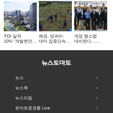
'FDI 실적
해경, 양귀비·
개정 형소법
10%'·'개발현안
대마 집중단속…
대비한다…
산적'…
4개월 동안
해경청
인천경제청장
249명 검거
'수사혁신TF'
구원투수 찾기
가동
뉴스
뉴스북
뉴스리듬
토마토증권통 Live