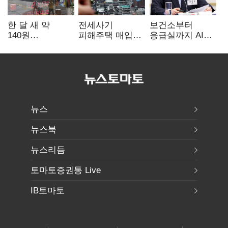
한 달 새 약
전세사기
보건소부터
140원
피해주택 매입
응급실까지 AI
급락…'역대급
1만호 돌파…
확산…지역의료
엔저'에 원화
누적 피해자
혁신 본격화
변곡점
4만278명
뉴스
뉴스북
뉴스리듬
토마토증권통 Live
IB토마토