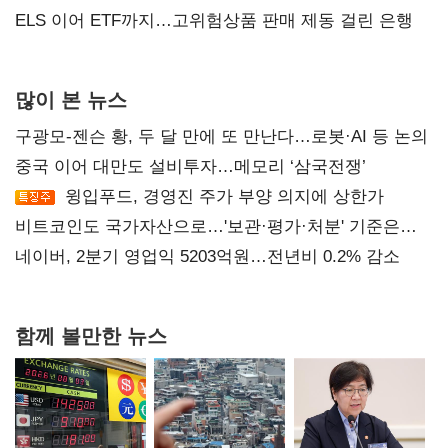
ELS 이어 ETF까지…고위험상품 판매 제동 걸린 은행
많이 본 뉴스
구광모-젠슨 황, 두 달 만에 또 만난다…로봇·AI 등 논의
중국 이어 대만도 설비투자…메모리 ‘삼국전쟁’
윙입푸드, 경영진 주가 부양 의지에 상한가
비트코인도 국가자산으로…'보관·평가·처분' 기준은
숙제
네이버, 2분기 영업익 5203억원…전년비 0.2% 감소
함께 볼만한 뉴스