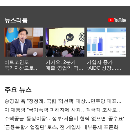
뉴스리듬
비트코인도
카카오, 2분기
가입자 증가
국가자산으로…'
매출·영업익 역대
·AIDC 성장…
보관·평가·처분'
최대…에이전트
SKT 2분기 성장
기준은 숙제
AI 수익화 관건
본궤도
주요 뉴스
송영길 측 "정청래, 국힘 '역선택' 대상…민주당 대표로
총선 지휘 못해"
이 대통령 "국가폭력 피해자에 사과…적극적 조사로
진실 밝혀야"
주택공급 '동상이몽'…정부·서울시 협력 없으면 '공수표'
'금융복합기업집단' 토스, 전 계열사 내부통제 표준화