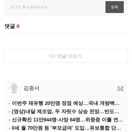
댓글
0
0/0
댓글 더보기
김종서
이번주 재유행 20만명 정점 예상…국내 개량백신 도입은 '언제쯤'
(영상)내달 제조업, 두 자릿수 상승 전망…반도체·가전은 어두워
신규확진 11만944명·사망 64명…위중증 이틀 연속 500명대
0세 월 70만원 등 '부모급여' 도입…유보통합 단계적 추진