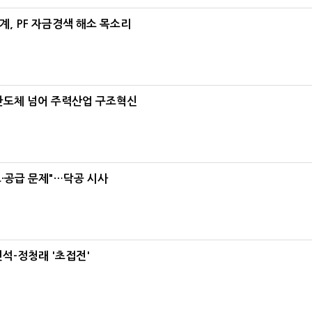
, PF 자금경색 해소 목소리
…반도체 넘어 주력산업 구조혁신
·공급 문제"…닥공 시사
석-정청래 '초접전'