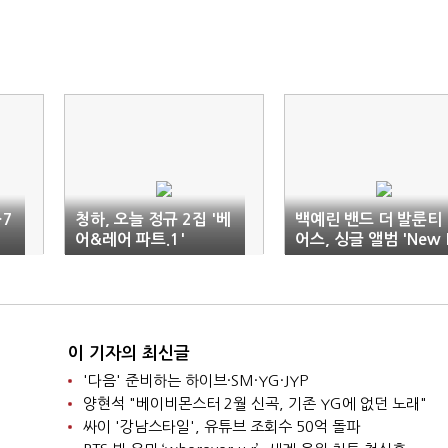
…7
청하, 오늘 정규 2집 '베
백예린 밴드 더 발룬티
어&레어 파트.1'
어스, 싱글 앨범 'New 
lant'
이 기자의 최신글
'다음' 준비하는 하이브·SM·YG·JYP
양현석 "베이비몬스터 2월 신곡, 기존 YG에 없던 노래"
싸이 '강남스타일', 유튜브 조회수 50억 돌파