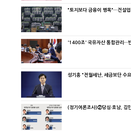
"토지보다 금융이 병목"…건설업계
'1400조' 국유자산 통합관리
성기홍 "전월세난, 세금보단 수요
(정기여론조사)②당심·호남, 김민