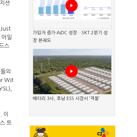
뮤지션
ust
가입자 증가·AIDC 성장…SKT 2분기 성
며 아일
장 본궤도
이드스
지션들의
 Wit
SL),
배터리 3사, 호남 ESS 시장서 ‘격돌’
. 이
너스 트