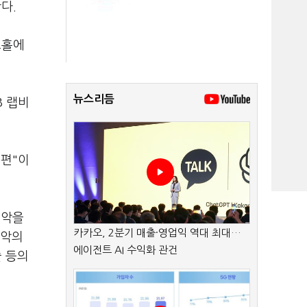
다.
브홀에
뉴스리듬
B 랩비
 편"이
음악을
카카오, 2분기 매출·영업익 역대 최대…
음악의
에이전트 AI 수익화 관건
슬 등의