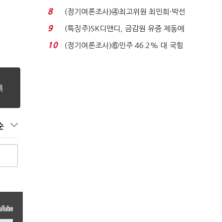
비 36% 증가...
8
(정기여론조사)④최고위원 최민희·박선
원 '양강'…서미...
9
(특징주)SK디앤디, 금감원 유증 제동에
장 초반 상한가...
10
(정기여론조사)⑥민주 46.2% 대 국힘
31.0%…오차범위 밖 ...
순