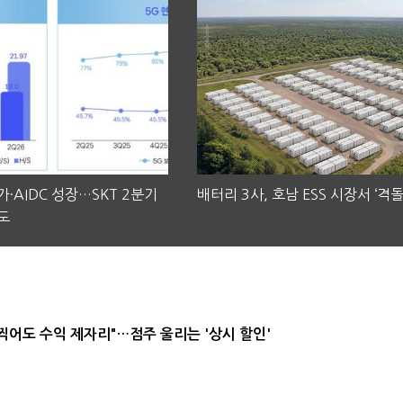
·AIDC 성장…SKT 2분기
배터리 3사, 호남 ESS 시장서 ‘격돌
도
 찍어도 수익 제자리"…점주 울리는 '상시 할인'