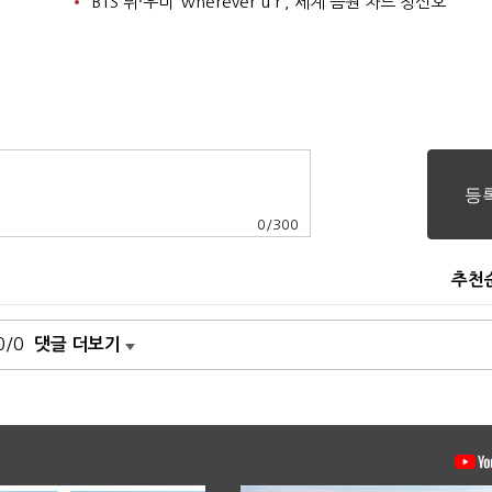
BTS 뷔·우미 ‘wherever u r’, 세계 음원 차트 청신호
0
/
300
추천
0/0
댓글 더보기