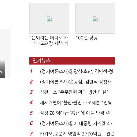
"은퇴자는 어디로 가
100년 정당
나"…고려장 세법 비
판 확산
인기뉴스
1
(정기여론조사)②당심·호남, 김민석-정
P
청래 '초접전'...
2
(정기여론조사)①당심, 김민석·정청래
'초접전'…대통령 ...
3
삼전닉스 “주주환원 확대 방안 마련”…
로이터에 성명...
4
세제개편에 ‘불안·불만’…오세훈 "전월
세 구하기 더 ...
5
삼성 Z8 역대급 ‘흥행’에 애플 반격 주
목…9월 ‘폴...
6
(정기여론조사)⑤이 대통령 지지율 47.
7%…일주일 만에 ...
7
카카오, 2분기 영업익 2770억원…전년