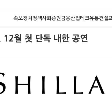
속보
정치
정책
사회
증권
금융
산업
테크
유통
건설
 12월 첫 단독 내한 공연