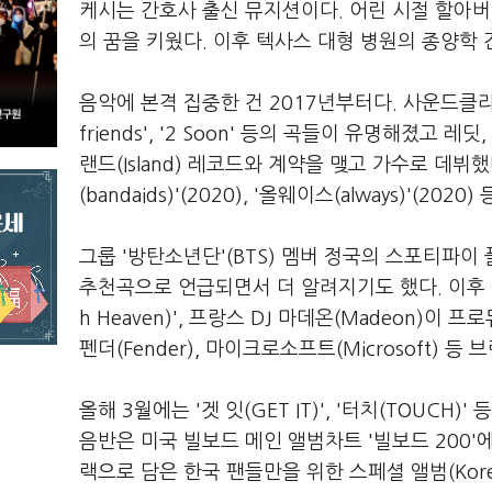
케시는 간호사 출신 뮤지션이다. 어린 시절 할아
의 꿈을 키웠다. 이후 텍사스 대형 병원의 종양학
음악에 본격 집중한 건 2017년부터다. 사운드클라우드
friends', '2 Soon' 등의 곡들이 유명해졌
랜드(Island) 레코드와 계약을 맺고 가수로 데뷔했다.
(bandaids)'(2020), '올웨이스(always)'
그룹 '방탄소년단'(BTS) 멤버 정국의 스포티파이 플레이
추천곡으로 언급되면서 더 알려지기도 했다. 이후 영화
h Heaven)', 프랑스 DJ 마데온(Madeon)이 프
펜더(Fender), 마이크로소프트(Microsoft) 등
올해 3월에는 '겟 잇(GET IT)', '터치(TOUCH)
음반은 미국 빌보드 메인 앨범차트 '빌보드 200'에
랙으로 담은 한국 팬들만을 위한 스페셜 앨범(Korean 