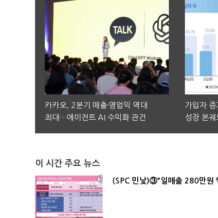
카카오, 2분기 매출·영업익 역대
가입자 증가
최대…에이전트 AI 수익화 관건
성장 본궤
이 시간 주요 뉴스
(SPC 민낯)③"일매출 280만원