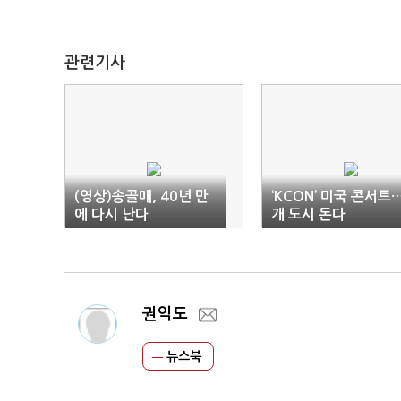
관련기사
(영상)송골매, 40년 만
‘KCON’ 미국 콘서트
에 다시 난다
개 도시 돈다
권익도
뉴스북