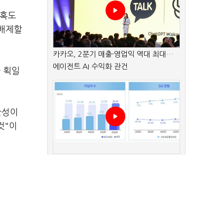
의혹도
 배제할
카카오, 2분기 매출·영업익 역대 최대…
에이전트 AI 수익화 관건
 획일
관성이
것"이
가입자 증가·AIDC 성장…SKT 2분기 성
히 컨
장 본궤도
공기관의