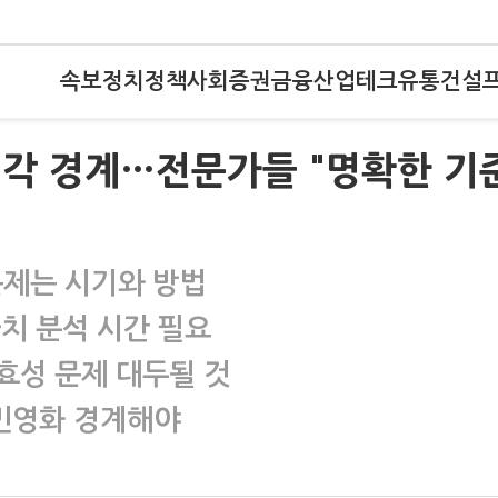
속보
정치
정책
사회
증권
금융
산업
테크
유통
건설
 매각 경계…전문가들 "명확한 기
문제는 시기와 방법
치 분석 시간 필요
효성 문제 대두될 것
민영화 경계해야