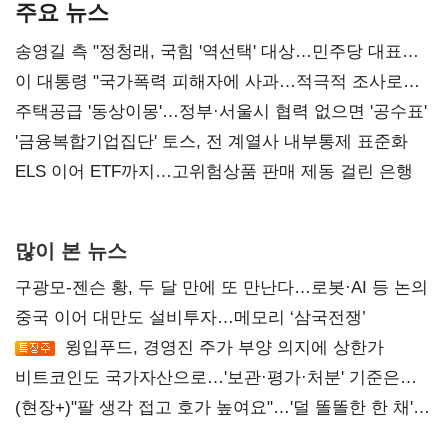
주요 뉴스
송영길 측 "정청래, 국힘 '역선택' 대상…민주당 대표로
총선 지휘 못해"
이 대통령 "국가폭력 피해자에 사과…적극적 조사로
진실 밝혀야"
주택공급 '동상이몽'…정부·서울시 협력 없으면 '공수표'
'금융복합기업집단' 토스, 전 계열사 내부통제 표준화
ELS 이어 ETF까지…고위험상품 판매 제동 걸린 은행
많이 본 뉴스
구광모-젠슨 황, 두 달 만에 또 만난다…로봇·AI 등 논의
중국 이어 대만도 설비투자…메모리 ‘삼국전쟁’
윙입푸드, 경영진 주가 부양 의지에 상한가
비트코인도 국가자산으로…'보관·평가·처분' 기준은
숙제
(현장+)"팔 생각 접고 호가 높여요"…'덜 똘똘한 한 채'
20억 키맞추기