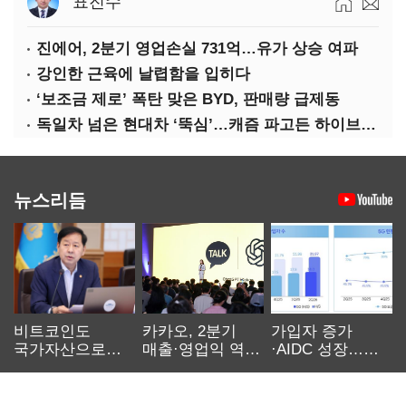
표진수
진에어, 2분기 영업손실 731억…유가 상승 여파
강인한 근육에 날렵함을 입히다
‘보조금 제로’ 폭탄 맞은 BYD, 판매량 급제동
독일차 넘은 현대차 ‘뚝심’…캐즘 파고든 하이브리드 역전극
뉴스리듬
비트코인도
카카오, 2분기
가입자 증가
국가자산으로…'
매출·영업익 역대
·AIDC 성장…
보관·평가·처분'
최대…에이전트
SKT 2분기 성장
기준은 숙제
AI 수익화 관건
본궤도