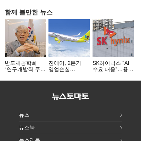
함께 볼만한 뉴스
반도체공학회
진에어, 2분기
SK하이닉스 “AI
“연구개발직 주
영업손실
수요 대응”…용인
52시간제
731억…유가
·청주 팹에 54조
개선해야”
상승 여파
투자
뉴스
뉴스북
뉴스리듬