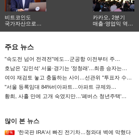
비트코인도
카카오, 2분기
국가자산으로…'
매출·영업익 역대
보관·평가·처분'
최대…에이전트
기준은 숙제
AI 수익화 관건
주요 뉴스
"속도전 넘어 전격전"에도…군공항 이전부터 주
52시간까지 '뇌관'
호남은 '김민석' 서울·경기는 '정청래'…최종 승자는
'안갯속'
여야 재검토 놓고 충돌하는 사이…선관위 "투표자 수
오차 당연"
"서울 등록임대 84%비아파트…아파트 규제와
달리해야"
황희, 사흘 만에 고개 숙였지만…'폐버스 청년주택'
후폭풍
많이 본 뉴스
'한국판 IRA'서 빠진 전기차…청와대 벽에 막혔다