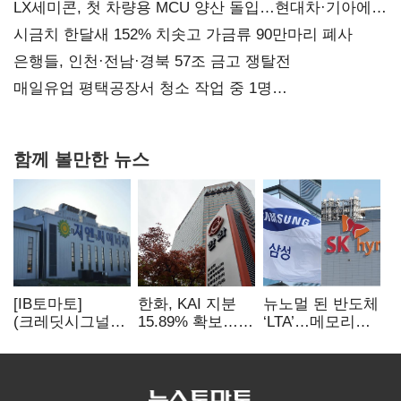
LX세미콘, 첫 차량용 MCU 양산 돌입…현대차·기아에
공급
시금치 한달새 152% 치솟고 가금류 90만마리 폐사
은행들, 인천·전남·경북 57조 금고 쟁탈전
매일유업 평택공장서 청소 작업 중 1명
사망…"안전관리체계 재점검"
함께 볼만한 뉴스
[IB토마토]
한화, KAI 지분
뉴노멀 된 반도체
(크레딧시그널)
15.89% 확보…
‘LTA’…메모리
지엔씨에너지, AI
기업결합심사
3사, 2030년까지
데이터센터 타고
신청 예정
54조 선불 계약
외형 확대