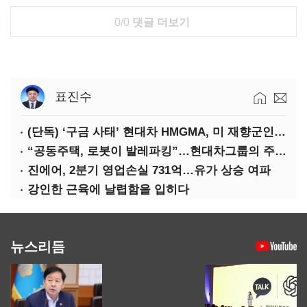
0/0
댓글 더보기
표진수
(단독) ‘구금 사태’ 현대차 HMGMA, 미 재향군인 채용 확대로 분위기 반전
“공동주택, 로봇이 발레파킹”…현대차그룹의 주차 실험
진에어, 2분기 영업손실 731억…유가 상승 여파
강인한 근육에 날렵함을 입히다
뉴스리듬