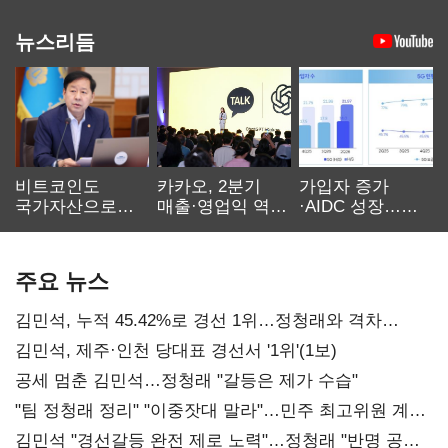
뉴스리듬
비트코인도
카카오, 2분기
가입자 증가
국가자산으로…'
매출·영업익 역대
·AIDC 성장…
보관·평가·처분'
최대…에이전트
SKT 2분기 성장
기준은 숙제
AI 수익화 관건
본궤도
주요 뉴스
김민석, 누적 45.42%로 경선 1위…정청래와 격차
0.86%p(2보)
김민석, 제주·인천 당대표 경선서 '1위'(1보)
공세 멈춘 김민석…정청래 "갈등은 제가 수습"
"팀 정청래 정리" "이중잣대 말라"…민주 최고위원 계파
다툼 격화
김민석 "경선갈등 완전 제로 노력"…정청래 "반명 공세