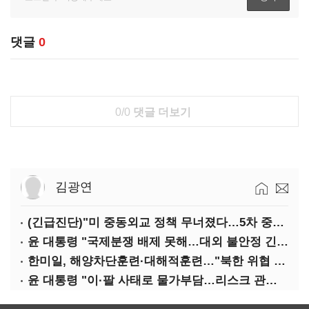
댓글
0
0/0
댓글 더보기
김광연
(긴급진단)"미 중동외교 정책 무너졌다…5차 중동전 가능성은 낮아"
윤 대통령 "국제분쟁 배제 못해…대외 불안정 긴밀대응"
한미일, 해양차단훈련·대해적훈련…"북한 위협 억제"
윤 대통령 "이·팔 사태로 물가부담…리스크 관리 만전 기해야"