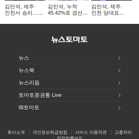
김민석, 제주·
김민석, 누적
김민석, 제주·
인천서 승리…
45.42%로 경선
인천 당대표
누적 득표율 '1위
1위…정청래와
경선서 '1위'(1보)
탈환'(종합)
격차
0.86%p(2보)
뉴스
뉴스북
뉴스리듬
토마토증권통 Live
IB토마토
회사소개
개인정보취급방침
서비스 이용약관
고충처리
정정반론보도