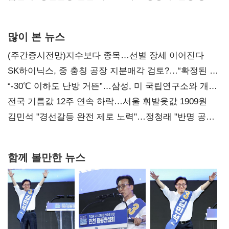
사과부터"
많이 본 뉴스
(주간증시전망)지수보다 종목…선별 장세 이어진다
SK하이닉스, 중 충칭 공장 지분매각 검토?…“확정된 바
없어”
“-30℃ 이하도 난방 거뜬”…삼성, 미 국립연구소와 개발
협력
전국 기름값 12주 연속 하락…서울 휘발윳값 1909원
김민석 "경선갈등 완전 제로 노력"…정청래 "반명 공세
사과부터"
함께 볼만한 뉴스