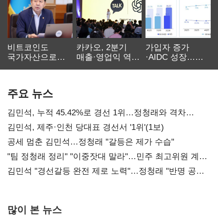
비트코인도
카카오, 2분기
가입자 증가
국가자산으로…'
매출·영업익 역대
·AIDC 성장…
보관·평가·처분'
최대…에이전트
SKT 2분기 성장
기준은 숙제
AI 수익화 관건
본궤도
주요 뉴스
김민석, 누적 45.42%로 경선 1위…정청래와 격차
0.86%p(2보)
김민석, 제주·인천 당대표 경선서 '1위'(1보)
공세 멈춘 김민석…정청래 "갈등은 제가 수습"
"팀 정청래 정리" "이중잣대 말라"…민주 최고위원 계파
다툼 격화
김민석 "경선갈등 완전 제로 노력"…정청래 "반명 공세
사과부터"
많이 본 뉴스