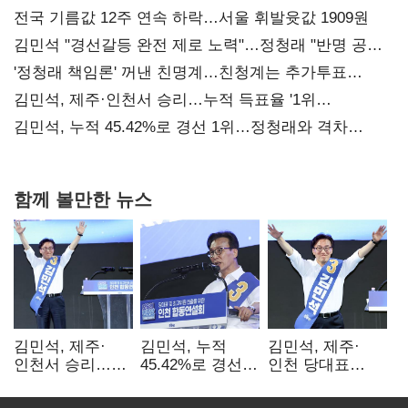
전국 기름값 12주 연속 하락…서울 휘발윳값 1909원
김민석 "경선갈등 완전 제로 노력"…정청래 "반명 공세
사과부터"
'정청래 책임론' 꺼낸 친명계…친청계는 추가투표
때리기
김민석, 제주·인천서 승리…누적 득표율 '1위
탈환'(종합)
김민석, 누적 45.42%로 경선 1위…정청래와 격차
0.86%p(2보)
함께 볼만한 뉴스
김민석, 제주·
김민석, 누적
김민석, 제주·
인천서 승리…
45.42%로 경선
인천 당대표
누적 득표율 '1위
1위…정청래와
경선서 '1위'(1보)
탈환'(종합)
격차