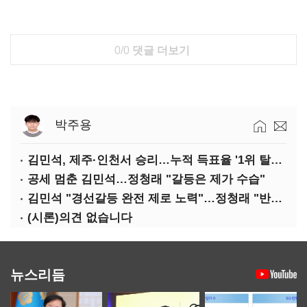
0/0
댓글 더보기
박주용
김민석, 제주·인천서 승리…누적 득표율 '1위 탈환'(종합)
공세 멈춘 김민석…정청래 "갈등은 제가 수습"
김민석 "경선갈등 완전 제로 노력"…정청래 "반명 공세 사과부터"
(시론)의견 없습니다
뉴스리듬