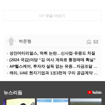
0/0
댓글 더보기
박준형
성안머티리얼스, 먹튀 논란…신사업·유증도 차질
(2024 국감)야당 “김 여사 계좌로 통정매매 확실”
AP헬스케어, 투자자 설득 없는 유증…자금조달 ‘빨간불’
캐리, UAE 현지기업과 1조3천억 구리 공급계약 체결
뉴스리듬