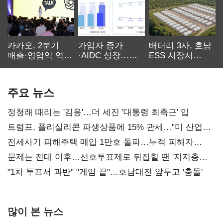
카카오, 2분기
가입자 증가
배터리 3사, 호남
매출·영업익 역대
·AIDC 성장…
ESS 시장서
최대…에이전트
SKT 2분기 성장
‘격돌’
AI 수익화 관건
본궤도
주요 뉴스
정청래 때리는 '김용'…더 세진 '대통령 최측근' 입
트럼프, 폴리실리콘 파생상품에 15% 관세…"미 산업
재건"
전세사기 피해주택 매입 1만호 돌파…누적 피해자
4만278명
문제는 전대 이후…선호투표제로 뒤집힐 땐 '지지층
불복'
"1차 투표서 과반" "게임 끝"…호남대전 앞두고 '충돌'
많이 본 뉴스