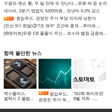
구광모-젠슨 황, 두 달 만에 또 만난다…로봇·AI 등 논의
네이버, 2분기 영업익 5203억원…전년비 0.2% 감소
윙입푸드, 경영진 주가 부양 의지에 상한가
(민선 9기 한달)③'7조 채무' 곳간에 충격…추미애,
20년만에 '비상재정' 선언 승부수
[IB토마토]유증·CB 줄줄이 무산…코스닥 벌점 급증에
상폐 압박
함께 볼만한 뉴스
엑스플러스,
'제2회 화이트런'
윙입푸드,
갤럭시 Z 플립8·
9월 개최…
경영진 주가 부양
폴드8 전용
취약계층 소녀
의지에 상한가
액세서리 출시
지원