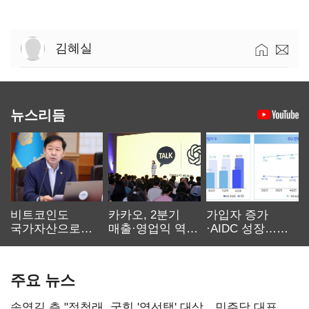
김혜실
뉴스리듬
비트코인도
카카오, 2분기
가입자 증가
국가자산으로…'
매출·영업익 역대
·AIDC 성장…
보관·평가·처분'
최대…에이전트
SKT 2분기 성장
기준은 숙제
AI 수익화 관건
본궤도
주요 뉴스
송영길 측 "정청래, 국힘 '역선택' 대상…민주당 대표로