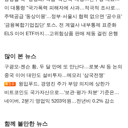
총선 지휘 못해"
이 대통령 "국가폭력 피해자에 사과…적극적 조사로
진실 밝혀야"
주택공급 '동상이몽'…정부·서울시 협력 없으면 '공수표'
'금융복합기업집단' 토스, 전 계열사 내부통제 표준화
ELS 이어 ETF까지…고위험상품 판매 제동 걸린 은행
많이 본 뉴스
구광모-젠슨 황, 두 달 만에 또 만난다…로봇·AI 등 논의
중국 이어 대만도 설비투자…메모리 ‘삼국전쟁’
윙입푸드, 경영진 주가 부양 의지에 상한가
비트코인도 국가자산으로…'보관·평가·처분' 기준은
숙제
네이버, 2분기 영업익 5203억원…전년비 0.2% 감소
함께 볼만한 뉴스