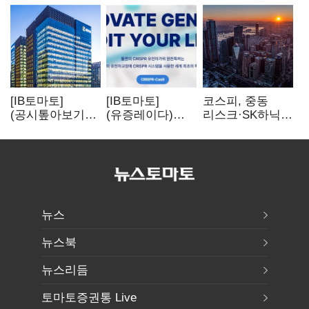
[IB토마토]
[IB토마토]
코스피, 중동
(공시톺아보기)
(유증레이다)
리스크·SK하닉
수주 공시, 왜
툴젠, 조달액
5% 급락에
바로 매출로
3분의 1 토막…
뒷걸음
잡히지 않을까
특허소송
비용부터 챙긴다
뉴스
뉴스북
뉴스리듬
토마토증권통 Live