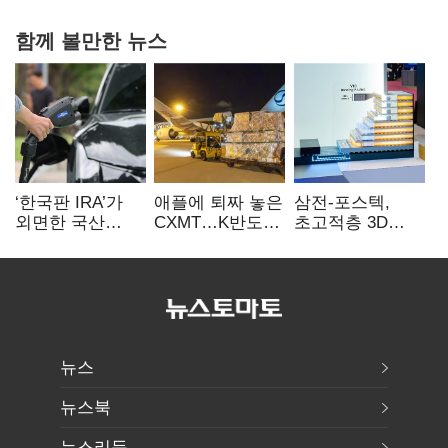
함께 볼만한 뉴스
‘한국판 IRA’가
애플에 퇴짜 놓은
삼전-포스텍,
외면한 국산
CXMT…K반도체
초고적층 3D
전기차…
협상력 ‘호재’
낸드 한계 돌파…
실효성에 ‘의문’
성능·전력효율
개선
뉴스
뉴스북
뉴스리듬