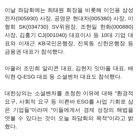
이날 좌담회에는 최태원 회장을 비롯해 이인용
삼성
전자(005930)
사장, 공영운
현대차(005380)
사장, 이
형희
SK(034730)
SV위원장, 조현일
한화(000880)
사장, 김홍기
CJ(001040)
대표이사 등 10대 기업 대
표와 이재근 KB국민은행장, 진옥동 신한은행장 등
금융권 대표가 참석했다.
아울러 조민희 알리콘 대표, 김현지 잇마플 대표, 배
익현 Q-ESG 대표 등 소셜벤처 대표도 참석했다.
대한상의는 소셜벤처를 초청한 이유에 대해 "환경적
요구, 사회적 요구 등 이른바 ESG를 사업 기회로 삼
은 기업들"이라며 "이들에게서 경제 성장의 해법을
엿볼 수 있다는 것이 오늘 좌담회의 목적"이라고 밝
혔다.