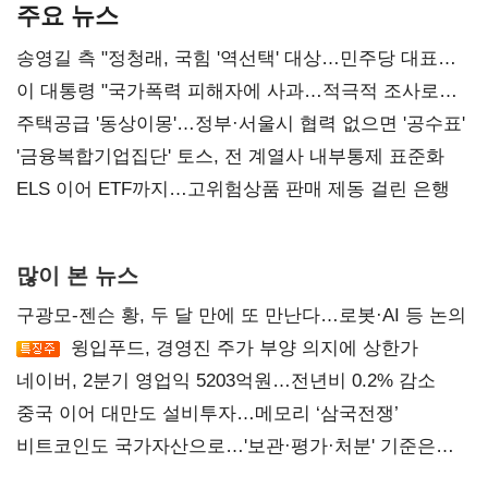
주요 뉴스
송영길 측 "정청래, 국힘 '역선택' 대상…민주당 대표로
총선 지휘 못해"
이 대통령 "국가폭력 피해자에 사과…적극적 조사로
진실 밝혀야"
주택공급 '동상이몽'…정부·서울시 협력 없으면 '공수표'
'금융복합기업집단' 토스, 전 계열사 내부통제 표준화
ELS 이어 ETF까지…고위험상품 판매 제동 걸린 은행
많이 본 뉴스
구광모-젠슨 황, 두 달 만에 또 만난다…로봇·AI 등 논의
윙입푸드, 경영진 주가 부양 의지에 상한가
네이버, 2분기 영업익 5203억원…전년비 0.2% 감소
중국 이어 대만도 설비투자…메모리 ‘삼국전쟁’
비트코인도 국가자산으로…'보관·평가·처분' 기준은
숙제