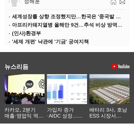
정해훈
세계성장률 상향 조정했지만…한국은 '중국발 살얼음판'
아프리카돼지열병 올해만 9건…추석 비상 방역에 '총력'
(인사)환경부
'세제 개편' 낙관에 '기금' 궁여지책
뉴스리듬
카카오, 2분기
가입자 증가
배터리 3사, 호남
매출·영업익 역대
·AIDC 성장…
ESS 시장서
최대…에이전트
SKT 2분기 성장
‘격돌’
AI 수익화 관건
본궤도