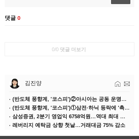
댓글
0
0/0
댓글 더보기
김진양
(반도체 풍향계, '코스피')②아시아는 공동 운명체?…일본·대만도 '동반 출렁'
(반도체 풍향계, '코스피')①삼전·하닉 등락에 '촉각'…코스피·나스닥 '한 몸'
삼성증권, 2분기 영업익 6758억원…역대 최대 경신
레버리지 예탁금 상향 첫날…거래대금 75% 감소