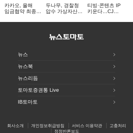
카카오, 올해
두나무, 경찰청
티빙·콘텐츠 IP
임금협약 최종
압수 가상자산
키운다…CJ
타결…연봉 6.3%
보관 맡는다…
ENM, 하반기
인상·격려금
커스터디 사업
글로벌 확장 가속
300만원
최종 낙찰
뉴스
뉴스북
뉴스리듬
토마토증권통 Live
IB토마토
회사소개
개인정보취급방침
서비스 이용약관
고충처리
정정반론보도