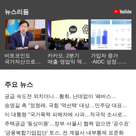
뉴스리듬
비트코인도
카카오, 2분기
가입자 증가
국가자산으로…'
매출·영업익 역대
·AIDC 성장…
보관·평가·처분'
최대…에이전트
SKT 2분기 성장
기준은 숙제
AI 수익화 관건
본궤도
주요 뉴스
공급 속도전 외치더니…황희, 난데없이 '폐버스
리모델링' 제안
송영길 측 "정청래, 국힘 '역선택' 대상…민주당 대표로
총선 지휘 못해"
이 대통령 "국가폭력 피해자에 사과…적극적 조사로
진실 밝혀야"
주택공급 '동상이몽'…정부·서울시 협력 없으면 '공수표'
'금융복합기업집단' 토스, 전 계열사 내부통제 표준화