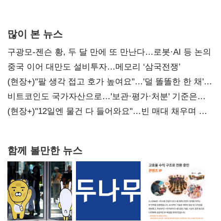
많이 본 뉴스
구광모-젠슨 황, 두 달 만에 또 만난다…로봇·AI 등 논의
중국 이어 대만도 설비투자…메모리 ‘삼국전쟁’
(현장+)"팔 생각 접고 호가 높여요"…'덜 똘똘한 한 채'
20억 키맞추기
비트코인도 국가자산으로…'보관·평가·처분' 기준은
숙제
(현장+)"12일엔 물건 다 들어와요"…빈 매대 채우며 문
연 홈플러스
함께 볼만한 뉴스