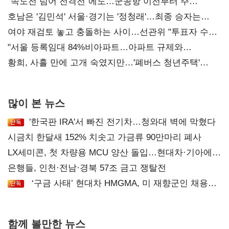
"속도전 넘어 전격전"에도…군공항 이전부터 주
52시간까지 '뇌관'
호남은 '김민석' 서울·경기는 '정청래'…최종 승자는
'안갯속'
여야 재검토 놓고 충돌하는 사이…선관위 "투표자 수
오차 당연"
"서울 등록임대 84%비아파트…아파트 규제와
달리해야"
황희, 사흘 만에 고개 숙였지만…'폐버스 청년주택'
후폭풍
많이 본 뉴스
'한국판 IRA'서 빠진 전기차…청와대 벽에 막혔다
시금치 한달새 152% 치솟고 가금류 90만마리 폐사
LX세미콘, 첫 차량용 MCU 양산 돌입…현대차·기아에
공급
은행들, 인천·전남·경북 57조 금고 쟁탈전
‘구금 사태’ 현대차 HMGMA, 미 재향군인 채용
확대로 분위기 반전
함께 볼만한 뉴스