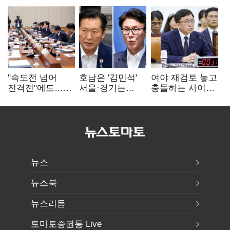
"속도전 넘어
호남은 '김민석'
여야 재검토 놓고
전격전"에도…
서울·경기는
충돌하는 사이…
군공항 이전부터
'정청래'…최종
선관위 "투표자
주 52시간까지
승자는 '안갯속'
수 오차 당연"
'뇌관'
뉴스
뉴스북
뉴스리듬
토마토증권통 Live