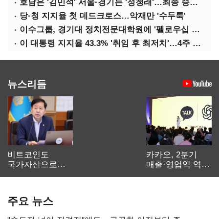
호남은 '김민석' 서울·경기는 '정청래'…최종 승자는 '안갯속'
당·청 지지율 첫 데드크로스…악재만 '수두룩'
이수그룹, 경기대 정치전문대학원에 '펠로우십 기금' 3900만원 출연
이 대통령 지지율 43.3% '취임 후 최저치'…4주 연속 '하락'
뉴스리듬
비트코인도
카카오, 2분기
국가자산으로…'
매출·영업익 역대
보관·평가·처분'
최대…에이전트
기준은 숙제
AI 수익화 관건
주요 뉴스