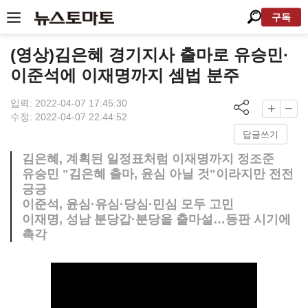
구독
(영상)김은혜 경기지사 출마로 유승민·
이준석에 이재명까지 셈법 분주
입력: 2022-04-07 17:45:30
수정: 2022-04-07 22:44:52
답글쓰기
김은혜, 계획된 일정표처럼 이재명까지 정조준
유승민 "김은혜 출마, 윤심 아닐 것"이라지만 전전
긍긍
이준석, 윤심·유심·당심·민심 모두 고민
이재명, 성남 분당갑·분당을 출마설…등판 시기에
촉각