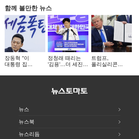
함께 볼만한 뉴스
장동혁 "이
정청래 때리는
트럼프,
대통령 집
'김용'…더 세진
폴리실리콘
팔자마자 세금
'대통령 최측근'
파생상품에 15%
폭탄…'내로남불'"
입
관세…"미 산업
재건"
뉴스
뉴스북
뉴스리듬