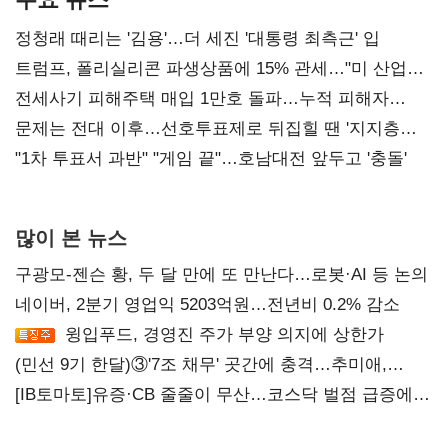
정청래 때리는 '김용'…더 세진 '대통령 최측근' 입
트럼프, 폴리실리콘 파생상품에 15% 관세…"미 산업
재건"
전세사기 피해주택 매입 1만호 돌파…누적 피해자
4만278명
문제는 전대 이후…선호투표제로 뒤집힐 땐 '지지층
불복'
"1차 투표서 과반" "게임 끝"…호남대전 앞두고 '충돌'
많이 본 뉴스
구광모-젠슨 황, 두 달 만에 또 만난다…로봇·AI 등 논의
네이버, 2분기 영업익 5203억원…전년비 0.2% 감소
윙입푸드, 경영진 주가 부양 의지에 상한가
(민선 9기 한달)③'7조 채무' 곳간에 충격…추미애,
20년만에 '비상재정' 선언 승부수
[IB토마토]유증·CB 줄줄이 무산…코스닥 벌점 급증에
상폐 압박