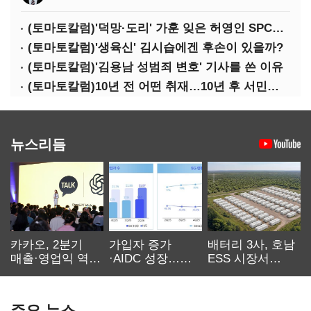
(토마토칼럼)'덕망·도리' 가훈 잊은 허영인 SPC그룹 회장
(토마토칼럼)'생육신' 김시습에겐 후손이 있을까?
(토마토칼럼)'김용남 성범죄 변호' 기사를 쓴 이유
(토마토칼럼)10년 전 어떤 취재…10년 후 서민석·박상용
뉴스리듬
카카오, 2분기
가입자 증가
배터리 3사, 호남
매출·영업익 역대
·AIDC 성장…
ESS 시장서
최대…에이전트
SKT 2분기 성장
‘격돌’
AI 수익화 관건
본궤도
주요 뉴스