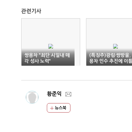
관련기사
쌍용차 "최단 시일내 매
(특징주)광림·쌍방울,
각 성사 노력"
용차 인수 추진에 이
째 상한가
황준익
뉴스북