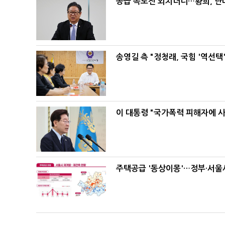
공급 속도전 외치더니…황희, 난
송영길 측 "정청래, 국힘 '역선
이 대통령 "국가폭력 피해자에 
주택공급 '동상이몽'…정부·서울시