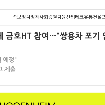
속보
정치
정책
사회
증권
금융
산업
테크
유통
건설
 금호HT 참여…"쌍용차 포기 
 예정"
고 제출