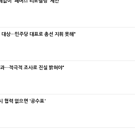
데없이 '폐버스 리모델링' 제안
택' 대상…민주당 대표로 총선 지휘 못해"
사과…적극적 조사로 진실 밝혀야"
 협력 없으면 '공수표'