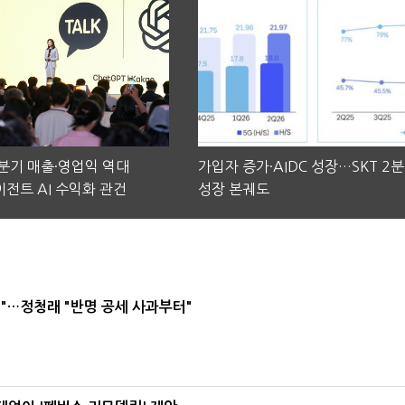
2분기 매출·영업익 역대
가입자 증가·AIDC 성장…SKT 2
전트 AI 수익화 관건
성장 본궤도
"…정청래 "반명 공세 사과부터"