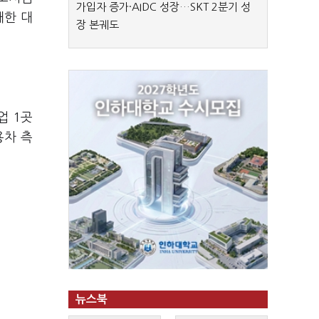
가입자 증가·AIDC 성장…SKT 2분기 성
대한 대
장 본궤도
업 1곳
용차 측
뉴스북