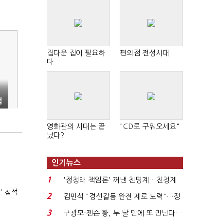
집다운 집이 필요하
편의점 전성시대
다
업
영화관의 시대는 끝
"CD로 구워오세요"
났다?
인기뉴스
1
'정청래 책임론' 꺼낸 친명계…친청계
' 참석
는 추가투표 때리기...
2
김민석 "경선갈등 완전 제로 노력"…정
청래 "반명 공세 사...
3
구광모-젠슨 황, 두 달 만에 또 만난다…