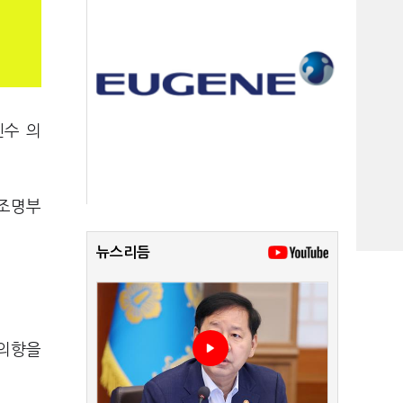
수 의
 조명부
뉴스리듬
 의향을