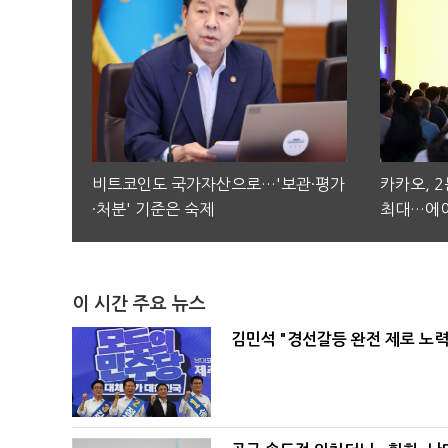
비트코인도 국가자산으로…'보관·평가
카카오, 
·처분' 기준은 숙제
최대…에이
이 시간 주요 뉴스
김민석 "경선갈등 완전 제로 노력