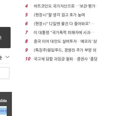
로봇·AI 등 논...
4
비트코인도 국가자산으로…'보관·평가·
처분' 기준은 ...
5
(현장+)"팔 생각 접고 호가 높여
요"…'덜 똘똘한 한 채' 20...
6
(현장+)"12일엔 물건 다 들어와요"…
빈 매대 채우며 문 연 ...
7
이 대통령 "국가폭력 피해자에 사과…
적극적 조사로 진...
8
중국 이어 대만도 설비투자…메모리 ‘삼
국전쟁’
9
(특징주)윙입푸드, 경영진 주가 부양 의
지에 상한가...
순
10
국고채 담합 과징금 철퇴…증권사 '충당
금 폭탄' 우려...