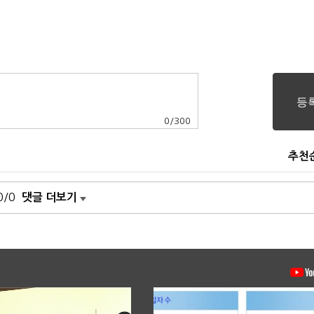
0
/
300
추천
0/0
댓글 더보기