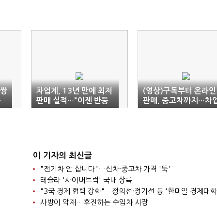
 쌍
차업계, 13년 만에 최저
(영상)구독부터 온라인
틀
판매 실적…"이젠 반등
판매, 중고차까지…차
기대"
계 활동 영역 넓힌다
이 기자의 최신글
"전기차 안 삽니다"…신차·중고차 가격 '뚝'
테슬라 '사이버트럭' 국내 상륙
"3국 경제 협력 강화"…정의선·정기선 등 '한미일 경제대화
사방이 악재…후진하는 수입차 시장