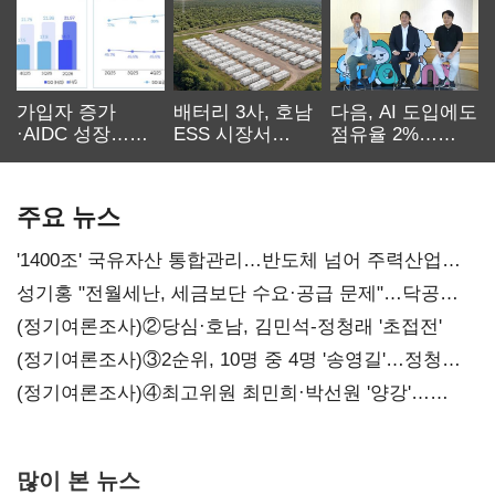
가입자 증가
배터리 3사, 호남
다음, AI 도입에도
·AIDC 성장…
ESS 시장서
점유율 2%…
SKT 2분기 성장
‘격돌’
에이전트
본궤도
차별화가 관건
주요 뉴스
'1400조' 국유자산 통합관리…반도체 넘어 주력산업
구조혁신
성기홍 "전월세난, 세금보단 수요·공급 문제"…닥공
시사
(정기여론조사)②당심·호남, 김민석-정청래 '초접전'
(정기여론조사)③2순위, 10명 중 4명 '송영길'…정청래
'한 자릿수'
(정기여론조사)④최고위원 최민희·박선원 '양강'…
서미화·이성윤·임미애 뒤이어
많이 본 뉴스