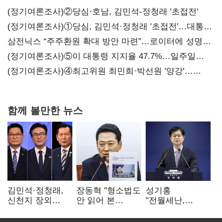
(정기여론조사)②당심·호남, 김민석-정청래 '초접전'
(정기여론조사)①당심, 김민석·정청래 '초접전'…대통령
지지도 '50% 아래로'(종합)
삼전닉스 “주주환원 확대 방안 마련”…로이터에 성명
보내
(정기여론조사)⑤이 대통령 지지율 47.7%…일주일
만에 다시 40%대
(정기여론조사)④최고위원 최민희·박선원 '양강'…
서미화·이성윤·임미애 뒤이어
함께 볼만한 뉴스
김민석·정청래,
장동혁 "형소법도
성기홍
신천지 장외
안 읽어 본
"전월세난,
설전…송영길
대통령…빛의
세금보단 수요·
"호남 계몽 규탄"
속도로 무너질
공급 문제"…닥공