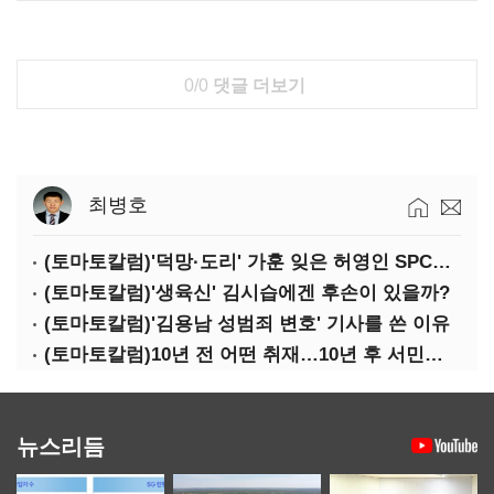
0/0
댓글 더보기
최병호
(토마토칼럼)'덕망·도리' 가훈 잊은 허영인 SPC그룹 회장
(토마토칼럼)'생육신' 김시습에겐 후손이 있을까?
(토마토칼럼)'김용남 성범죄 변호' 기사를 쓴 이유
(토마토칼럼)10년 전 어떤 취재…10년 후 서민석·박상용
뉴스리듬