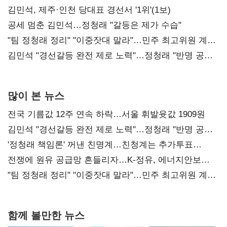
0.86%p(2보)
김민석, 제주·인천 당대표 경선서 '1위'(1보)
공세 멈춘 김민석…정청래 "갈등은 제가 수습"
"팀 정청래 정리" "이중잣대 말라"…민주 최고위원 계파
다툼 격화
김민석 "경선갈등 완전 제로 노력"…정청래 "반명 공세
사과부터"
많이 본 뉴스
전국 기름값 12주 연속 하락…서울 휘발윳값 1909원
김민석 "경선갈등 완전 제로 노력"…정청래 "반명 공세
사과부터"
'정청래 책임론' 꺼낸 친명계…친청계는 추가투표
때리기
전쟁에 원유 공급망 흔들리자…K-정유, 에너지안보
핵심으로 재부상
"팀 정청래 정리" "이중잣대 말라"…민주 최고위원 계파
다툼 격화
함께 볼만한 뉴스