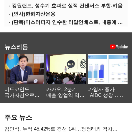
강원랜드, 성수기 효과로 실적 컨센서스 부합-키움
(인사)한화자산운용
(단독)미스터피자 인수한 티알인베스트, 내홍에 무너진 멜파스 인수전 참여
뉴스리듬
비트코인도
카카오, 2분기
가입자 증가
국가자산으로…'
매출·영업익 역대
·AIDC 성장…
보관·평가·처분'
최대…에이전트
SKT 2분기 성장
기준은 숙제
AI 수익화 관건
본궤도
주요 뉴스
김민석, 누적 45.42%로 경선 1위…정청래와 격차