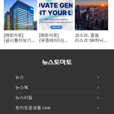
[IB토마토]
[IB토마토]
코스피, 중동
(공시톺아보기)
(유증레이다)
리스크·SK하닉
수주 공시, 왜
툴젠, 조달액
5% 급락에
바로 매출로
3분의 1 토막…
뒷걸음
잡히지 않을까
특허소송
비용부터 챙긴다
뉴스
뉴스북
뉴스리듬
토마토증권통 Live