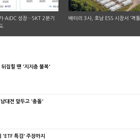
·AIDC 성장…SKT 2분기
배터리 3사, 호남 ESS 시장서 ‘격돌
도
뒤집힐 땐 '지지층 불복'
호남대전 앞두고 '충돌'
'ETF 특검' 주장까지