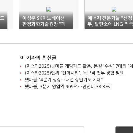
펀드
이성준 SK이노베이션
에너지 전문가들 "신정
환경과학기술원장 "폐
부, 탈탄소에 LNG 적
윤활유 재활용 개발"
활용하라"
이 기자의 최신글
(지스타2025)넷마블 게임패드 활용, 몬길 '수석' 7대죄 '차
(지스타2025)엔씨 '신더시티', 독보적 전투 경험 필요
넷마블 "4분기 성장…내년 상반기도 기대"
넷마블, 3분기 영업익 909억…전년비 38.8%↑