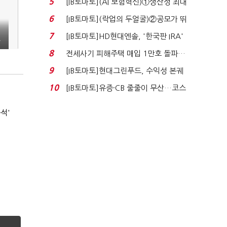
5
[IB토마토](AI 보험혁신)①생산성 최대
80% 개선…현실...
6
[IB토마토](락업의 두얼굴)②공모가 뛰
자 첫날 매도…FI ...
7
[IB토마토]HD현대엔솔, '한국판 IRA'
극
수혜 부상…세액공...
8
전세사기 피해주택 매입 1만호 돌파…
누적 피해자 4만2...
9
[IB토마토]현대그린푸드, 수익성 본궤
도…실적 개선에 ...
10
[IB토마토]유증·CB 줄줄이 무산…코스
닥 벌점 급증에 ...
석'