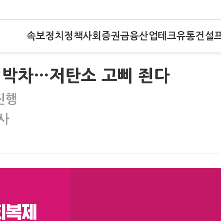
속보
정치
정책
사회
증권
금융
산업
테크
유통
건설
 박차…저탄소 고삐 죈다
진행
사