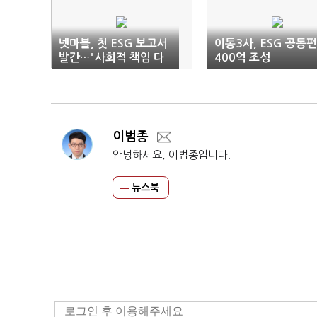
넷마블, 첫 ESG 보고서
이통3사, ESG 공동
발간…"사회적 책임 다
400억 조성
할 것"
이범종
안녕하세요, 이범종입니다.
뉴스북