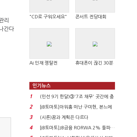
"CD로 구워오세요"
콘서트 전당대회
 관리
 나간다
AI 인재 쟁탈전
휴대폰이 끊긴 30분
인기뉴스
1
(민선 9기 한달)③'7조 채무' 곳간에 충
격…추미애, 20년...
2
[IB토마토]아워홈 떠난 구미현, 본느에
340억 베팅…가...
3
(시론)꿈과 계획은 다르다
4
[IB토마토]JB금융 RORWA 2% 돌파…
실적 견인은 은행 ...