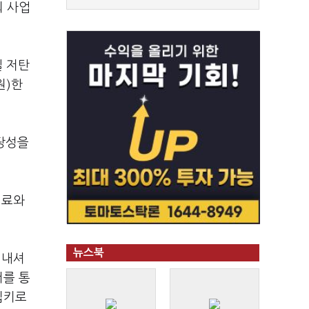
외 사업
일 저탄
원)한
타당성을
원료와
뉴스북
터내셔
서를 통
립키로