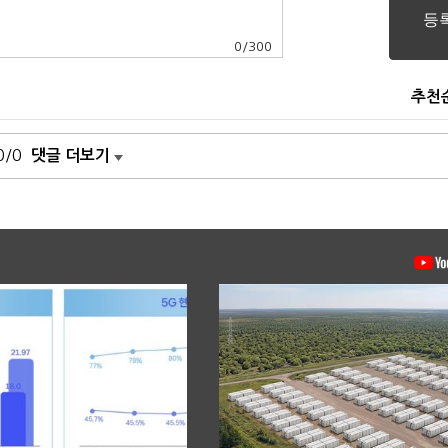
0
/
300
추천
0/0
댓글 더보기