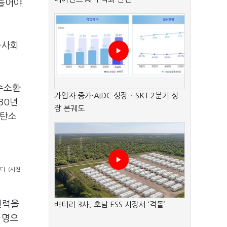
만들어야
·사회
수소환
가입자 증가·AIDC 성장…SKT 2분기 성
30년
장 본궤도
 탄소
. (사진
진력을
배터리 3사, 호남 ESS 시장서 ‘격돌’
 명으