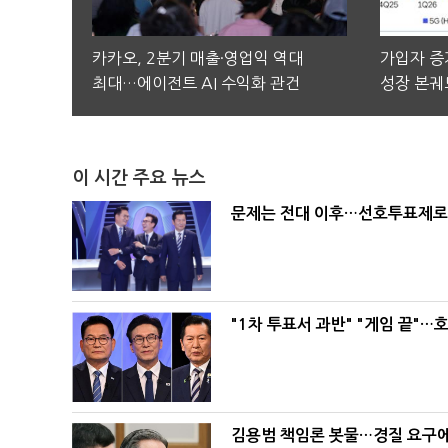
카카오, 2분기 매출·영업익 역대
가입자 증가
최대…에이전트 AI 수익화 관건
성장 본궤
이 시간 주요 뉴스
문제는 전대 이후…선호투표제로 
"1차 투표서 과반" "게임 끝"…
김용범 책임론 봇물…경질 요구에 