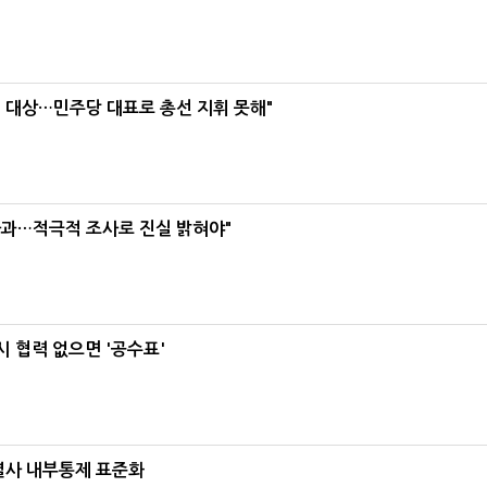
택' 대상…민주당 대표로 총선 지휘 못해"
사과…적극적 조사로 진실 밝혀야"
 협력 없으면 '공수표'
계열사 내부통제 표준화