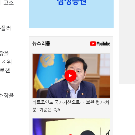
에 고소
유플러
뉴스리듬
소장을
는 지위
가로챈
고소장을
비트코인도 국가자산으로…'보관·평가·처
분' 기준은 숙제