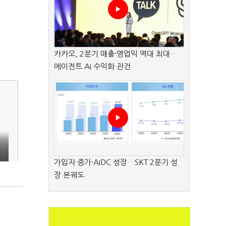
카카오, 2분기 매출·영업익 역대 최대…
에이전트 AI 수익화 관건
가입자 증가·AIDC 성장…SKT 2분기 성
장 본궤도