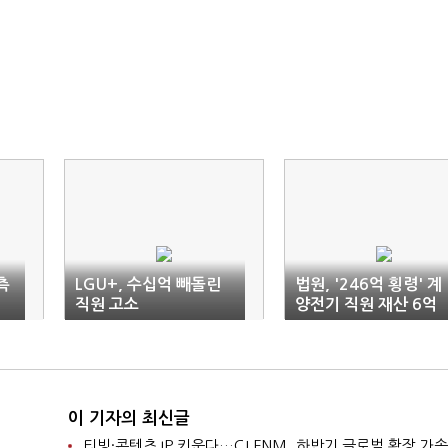
측
LGU+, 수십억 빼돌린
법원, '246억 횡령' 계
직원 고소
양전기 직원 재산 6억
동결
이 기자의 최신글
티빙·콘텐츠 IP 키운다…CJ ENM, 하반기 글로벌 확장 가속