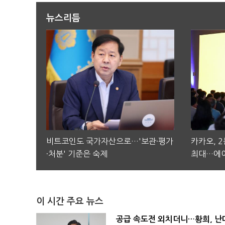
뉴스리듬
비트코인도 국가자산으로…'보관·평가
카카오, 
·처분' 기준은 숙제
최대…에이
이 시간 주요 뉴스
공급 속도전 외치더니…황희, 난