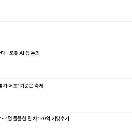
난다…로봇·AI 등 논의
가·처분' 기준은 숙제
"…'덜 똘똘한 한 채' 20억 키맞추기