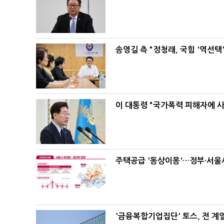
송영길 측 "정청래, 국힘 '역선
이 대통령 "국가폭력 피해자에 
주택공급 '동상이몽'…정부·서울시
'금융복합기업집단' 토스, 전 