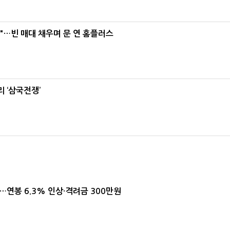
요"…빈 매대 채우며 문 연 홈플러스
 ‘삼국전쟁’
…연봉 6.3% 인상·격려금 300만원