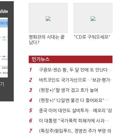
영화관의 시대는 끝
"CD로 구워오세요"
났다?
인기뉴스
1
구광모-젠슨 황, 두 달 만에 또 만난다…
로봇·AI 등 논...
2
비트코인도 국가자산으로…'보관·평가·
분기
처분' 기준은 ...
3
(현장+)"팔 생각 접고 호가 높여
요"…'덜 똘똘한 한 채' 20...
4
(현장+)"12일엔 물건 다 들어와요"…
빈 매대 채우며 문 연 ...
5
중국 이어 대만도 설비투자…메모리 ‘삼
국전쟁’
6
이 대통령 "국가폭력 피해자에 사과…
적극적 조사로 진...
7
(특징주)윙입푸드, 경영진 주가 부양 의