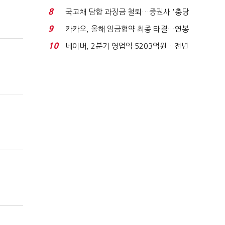
지에 상한가...
8
국고채 담합 과징금 철퇴…증권사 '충당
금 폭탄' 우려...
9
카카오, 올해 임금협약 최종 타결…연봉
6.3% 인상·격려...
10
네이버, 2분기 영업익 5203억원…전년
비 0.2% 감소...