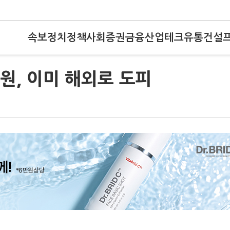
속보
정치
정책
사회
증권
금융
산업
테크
유통
건설
원, 이미 해외로 도피