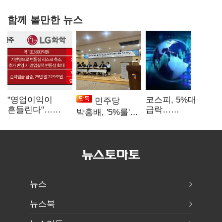
함께 볼만한 뉴스
"영업이익이
코스피, 5%대
민주당
흔들린다"…
급락…
박홍배, '5%룰'
화학주, IFRS
매도사이드카
공동보유 기준
18에 취약
발동
법제화 추진
뉴스
뉴스북