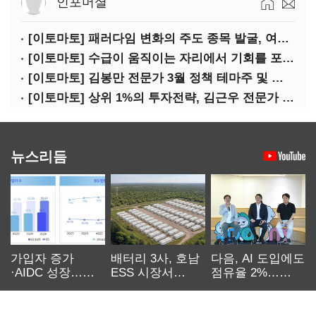
인포머셜
[이토마토] 패러다임 변화의 주도 종목 발굴, 여인수 전문가 투자클럽
[이토마토] 수급이 움직이는 자리에서 기회를 포착하다, 김형일 전문가 투자클럽
[이토마토] 김봉만 전문가 3월 정책 테마주 및 제약 바이오 선취매 전략 아카데미 3/5(목) 2부 진행
[이토마토] 상위 1%의 투자전략, 김근우 전문가 투자클럽에서 확인하세요
뉴스리듬
가입자 증가
배터리 3사, 호남
다음, AI 도입에도
·AIDC 성장…
ESS 시장서
점유율 2%…
SKT 2분기 성장
‘격돌’
에이전트
본궤도
차별화가 관건