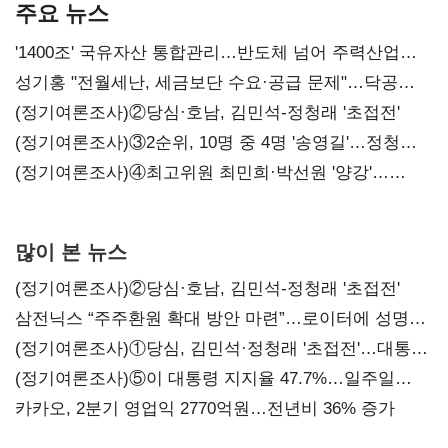
주요 뉴스
'1400조' 국유자산 통합관리…반도체 넘어 주력산업
구조혁신
성기홍 "전월세난, 세금보단 수요·공급 문제"…닥공
시사
(정기여론조사)②당심·호남, 김민석-정청래 '초접전'
(정기여론조사)③2순위, 10명 중 4명 '송영길'…정청래
'한 자릿수'
(정기여론조사)④최고위원 최민희·박선원 '양강'…
서미화·이성윤·임미애 뒤이어
많이 본 뉴스
(정기여론조사)②당심·호남, 김민석-정청래 '초접전'
삼전닉스 “주주환원 확대 방안 마련”…로이터에 성명
보내
(정기여론조사)①당심, 김민석·정청래 '초접전'…대통령
지지도 '50% 아래로'(종합)
(정기여론조사)⑤이 대통령 지지율 47.7%…일주일
만에 다시 40%대
카카오, 2분기 영업익 2770억원…전년비 36% 증가