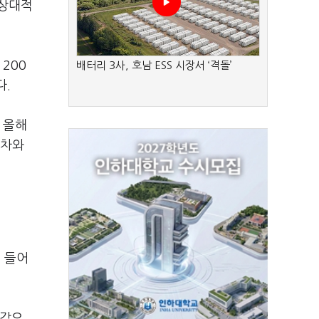
 상대적
200
배터리 3사, 호남 ESS 시장서 ‘격돌’
다.
 올해
드차와
 들어
절감으