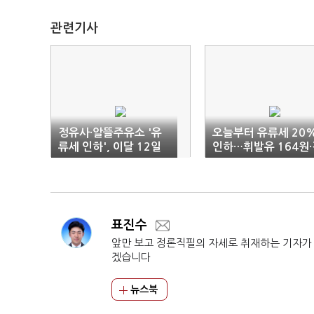
관련기사
정유사·알뜰주유소 '유
오늘부터 유류세 20
류세 인하', 이달 12일
인하…휘발유 164원·
즉시 반영
유 116원↓
표진수
앞만 보고 정론직필의 자세로 취재하는 기자가
겠습니다
뉴스북