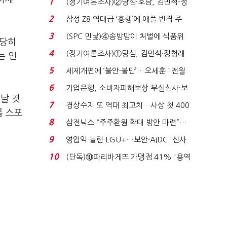
1
(정기여론조사)②당심·호남, 김민석-정
청래 '초접전'...
2
삼성 Z8 역대급 ‘흥행’에 애플 반격 주
목…9월 ‘폴...
3
(SPC 민낯)④솜방망이 처벌에 식품위
상당히
생법 위반 반복...
4
(정기여론조사)①당심, 김민석·정청래
는 인
'초접전'…대통령 ...
5
세제개편에 ‘불안·불만’…오세훈 "전월
세 구하기 더 ...
6
기업은행, 소비자피해보상 부실심사·보
날 것
이스피싱 공시 ...
7
경상수지 또 역대 최고치…사상 첫 400
름 스포
억달러에 '3% 성...
8
삼전닉스 “주주환원 확대 방안 마련”…
로이터에 성명...
9
영업익 늘린 LGU+…보안·AIDC '신사
업 드라이브'...
10
(단독)⑩파리바게뜨 가맹점 41% '용역
제빵기사 없어'…고...