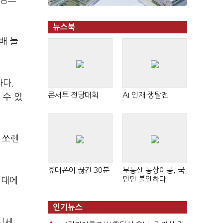
뉴스북
배 늘
싸다.
콘서트 전당대회
AI 인재 쟁탈전
 수 있
 쏘렌
휴대폰이 끊긴 30분
부동산 동상이몽, 국
민만 불안하다
시대에
인기뉴스
시세