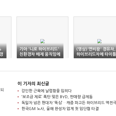
%
기아 '니로 하이브리드'
(영상)'연비왕' 경유차,
경
친환경차 배제 움직임에
하이브리드차에 타이
'긴장'
뺏겨
이 기자의 최신글
 되
강인한 근육에 날렵함을 입히다
‘보조금 제로’ 폭탄 맞은 BYD, 판매량 급제동
독일차 넘은 현대차 ‘뚝심’…캐즘 파고든 하이브리드 역전
한국GM 노사, 올해 완성차 업계 첫 임단협 타결