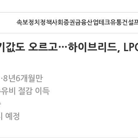
속보
정치
정책
사회
증권
금융
산업
테크
유통
건설
기값도 오르고…하이브리드, LP
원…8년6개월만
주유비 절감 이득
준
시 예정