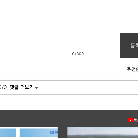
0
/
300
추천
0/0
댓글 더보기