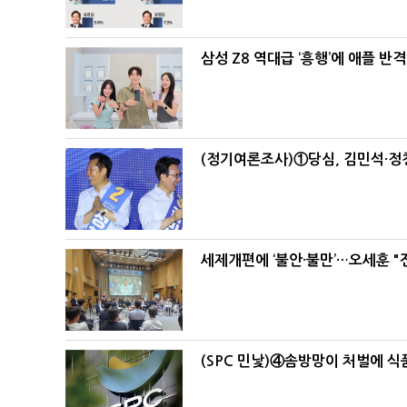
삼성 Z8 역대급 ‘흥행’에 애플 반격
(정기여론조사)①당심, 김민석·정청
세제개편에 ‘불안·불만’…오세훈 "
(SPC 민낯)④솜방망이 처벌에 