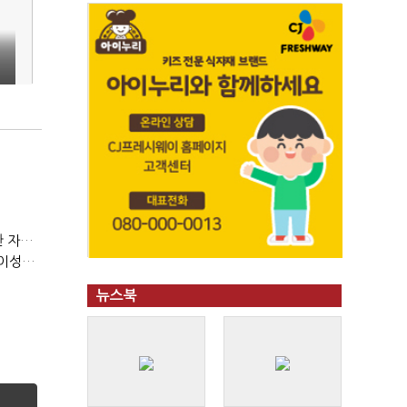
(정기여론조사)③2순위, 10명 중 4명 '송영길'…정청래 '한 자릿수'
(정기여론조사)④최고위원 최민희·박선원 '양강'…서미화·이성윤·임미애 뒤이어
뉴스북