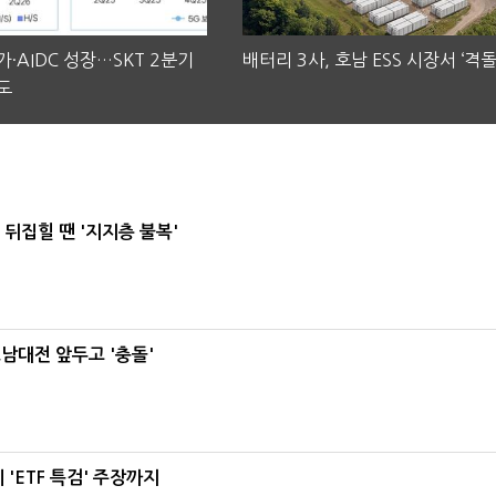
·AIDC 성장…SKT 2분기
배터리 3사, 호남 ESS 시장서 ‘격돌
도
뒤집힐 땐 '지지층 불복'
호남대전 앞두고 '충돌'
'ETF 특검' 주장까지