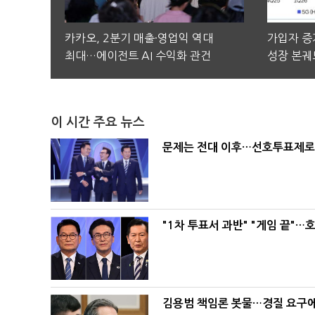
카카오, 2분기 매출·영업익 역대
가입자 증가
최대…에이전트 AI 수익화 관건
성장 본궤
이 시간 주요 뉴스
문제는 전대 이후…선호투표제로 
"1차 투표서 과반" "게임 끝"…
김용범 책임론 봇물…경질 요구에 