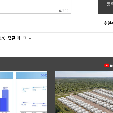
0
/
300
추천
0/0
댓글 더보기