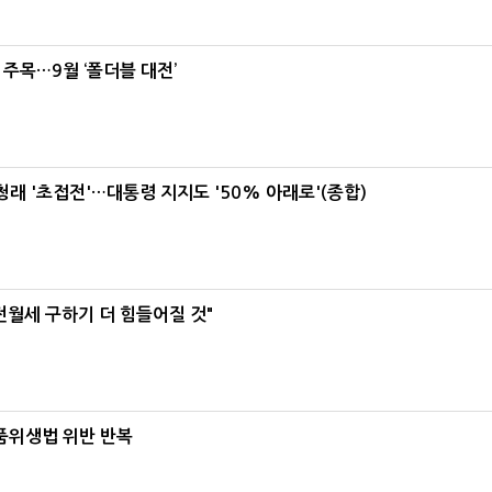
 주목…9월 ‘폴더블 대전’
래 '초접전'…대통령 지지도 '50% 아래로'(종합)
전월세 구하기 더 힘들어질 것"
식품위생법 위반 반복