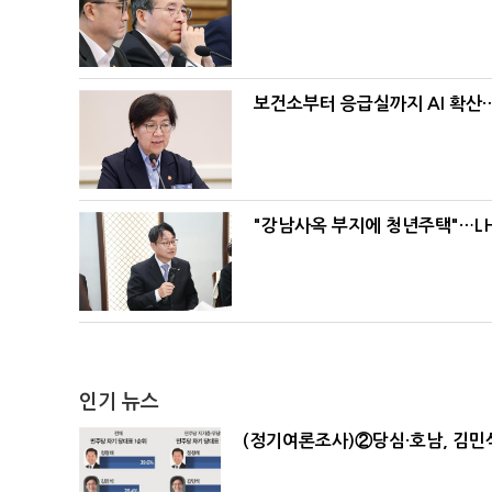
보건소부터 응급실까지 AI 확산
"강남사옥 부지에 청년주택"…LH
인기 뉴스
(정기여론조사)②당심·호남, 김민석