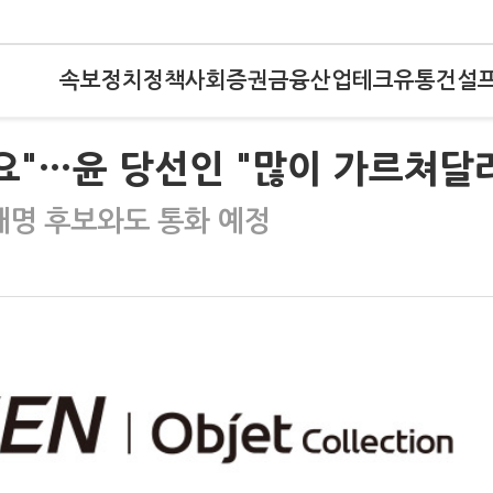
속보
정치
정책
사회
증권
금융
산업
테크
유통
건설
요"…윤 당선인 "많이 가르쳐달
재명 후보와도 통화 예정