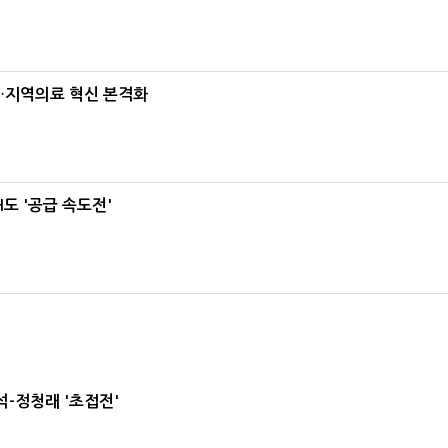
…지역의료 혁신 본격화
도 '공급 속도전'
-정청래 '초접전'