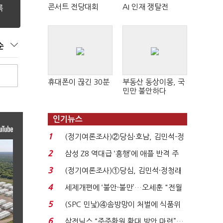
콘서트 전당대회
AI 인재 쟁탈전
순
휴대폰이 끊긴 30분
부동산 동상이몽, 국
민만 불안하다
인기뉴스
1
(정기여론조사)②당심·호남, 김민석-정
청래 '초접전'...
2
삼성 Z8 역대급 ‘흥행’에 애플 반격 주
목…9월 ‘폴...
3
(정기여론조사)①당심, 김민석·정청래
'초접전'…대통령 ...
4
세제개편에 ‘불안·불만’…오세훈 "전월
세 구하기 더 ...
5
(SPC 민낯)④솜방망이 처벌에 식품위
생법 위반 반복...
6
삼전닉스 “주주환원 확대 방안 마련”…