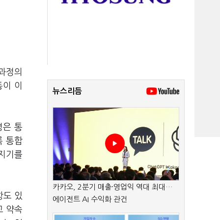
 과정의
동이 이
뉴스리듬
령은 통
록 통합
어지기를
카카오, 2분기 매출·영업익 역대 최대…
항도 있
에이전트 AI 수익화 관건
고 약속