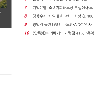
로이터에 성명...
7
기업은행, 소비자피해보상 부실심사·보
’
이스피싱 공시 ...
8
경상수지 또 역대 최고치…사상 첫 400
억달러에 '3% 성...
9
영업익 늘린 LGU+…보안·AIDC '신사
업 드라이브'...
10
(단독)⑩파리바게뜨 가맹점 41% '용역
제빵기사 없어'…고...