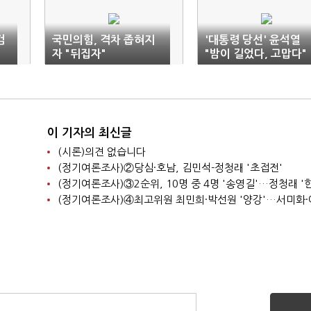
검
국민의힘, 격차 좁혀지
'대통령 당선' 윤석열
자 "뒤집자"
"밤이 길었다, 고맙다"
(1보)
이 기자의 최신글
(시론)의견 없습니다
(정기여론조사)②당심·호남, 김민석-정청래 '초접전'