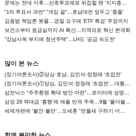
문제는 전대 이후…선호투표제로 뒤집힐 땐 '지지층
불복'
"1차 투표서 과반" "게임 끝"…호남대전 앞두고 '충돌'
김용범 책임론 봇물…경질 요구에 'ETF 특검' 주장까지
보건소부터 응급실까지 AI 확산…지역의료 혁신 본격화
"강남사옥 부지에 청년주택"…LH도 '공급 속도전'
많이 본 뉴스
(정기여론조사)②당심·호남, 김민석-정청래 '초접전'
(정기여론조사)①당심, 김민석·정청래 '초접전'…대통령
지지도 '50% 아래로'(종합)
삼전닉스 “주주환원 확대 방안 마련”…로이터에 성명
보내
삼성 Z8 역대급 ‘흥행’에 애플 반격 주목…9월 ‘폴더블
대전’
세제개편에 ‘불안·불만’…오세훈 "전월세 구하기 더
힘들어질 것"
함께 볼만한 뉴스