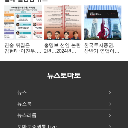
진술 뒤집은
홍명보 선임 논란
한국투자증권,
김현태·이진우,
2년…2024년
상반기 영업이익
박안수는 "국가에
파동부터 소환·
2조1701억 원…
헌신"…법정서
압색까지
전년비 89.1%↑
드러난 군
수뇌부의 민낯
뉴스
뉴스북
뉴스리듬
토마토증권통 Live