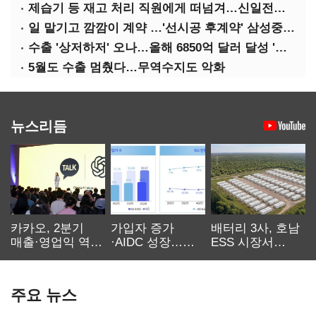
제습기 등 재고 처리 직원에게 떠넘겨…신일전자 '과징금 처벌'
일 맡기고 깜깜이 계약 …'선시공 후계약' 삼성중공업 덜미
수출 '상저하저' 오나…올해 6850억 달러 달성 '빨간불'
5월도 수출 멈췄다…무역수지도 악화
뉴스리듬
카카오, 2분기
가입자 증가
배터리 3사, 호남
매출·영업익 역대
·AIDC 성장…
ESS 시장서
최대…에이전트
SKT 2분기 성장
‘격돌’
AI 수익화 관건
본궤도
주요 뉴스