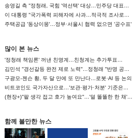
리모델링' 제안
송영길 측 "정청래, 국힘 '역선택' 대상…민주당 대표로
총선 지휘 못해"
이 대통령 "국가폭력 피해자에 사과…적극적 조사로
진실 밝혀야"
주택공급 '동상이몽'…정부·서울시 협력 없으면 '공수표'
많이 본 뉴스
'정청래 책임론' 꺼낸 친명계…친청계는 추가투표
때리기
김민석 "경선갈등 완전 제로 노력"…정청래 "반명 공세
사과부터"
구광모-젠슨 황, 두 달 만에 또 만난다…로봇·AI 등 논의
비트코인도 국가자산으로…'보관·평가·처분' 기준은
숙제
(현장+)"팔 생각 접고 호가 높여요"…'덜 똘똘한 한 채'
20억 키맞추기
함께 볼만한 뉴스