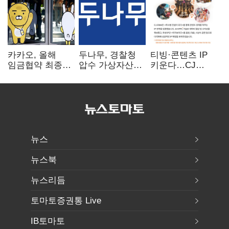
카카오, 올해
두나무, 경찰청
티빙·콘텐츠 IP
임금협약 최종
압수 가상자산
키운다…CJ
타결…연봉 6.3%
보관 맡는다…
ENM, 하반기
인상·격려금
커스터디 사업
글로벌 확장 가속
300만원
최종 낙찰
뉴스
뉴스북
뉴스리듬
토마토증권통 Live
IB토마토