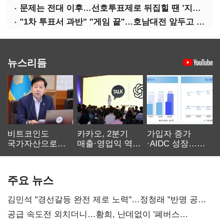
문제는 전대 이후…선호투표제로 뒤집힐 땐 '지지층 불복'
"1차 투표서 과반" "게임 끝"…호남대전 앞두고 '충돌'
뉴스리듬
비트코인도
카카오, 2분기
가입자 증가
국가자산으로…'
매출·영업익 역대
·AIDC 성장…
보관·평가·처분'
최대…에이전트
SKT 2분기 성장
기준은 숙제
AI 수익화 관건
본궤도
주요 뉴스
김민석 "경선갈등 완전 제로 노력"…정청래 "반명 공세
사과부터"
공급 속도전 외치더니…황희, 난데없이 '폐버스