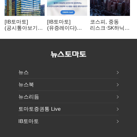
[IB토마토]
[IB토마토]
코스피, 중동
(공시톺아보기)
(유증레이다)
리스크·SK하닉
수주 공시, 왜
툴젠, 조달액
5% 급락에
바로 매출로
3분의 1 토막…
뒷걸음
잡히지 않을까
특허소송
비용부터 챙긴다
뉴스
뉴스북
뉴스리듬
토마토증권통 Live
IB토마토