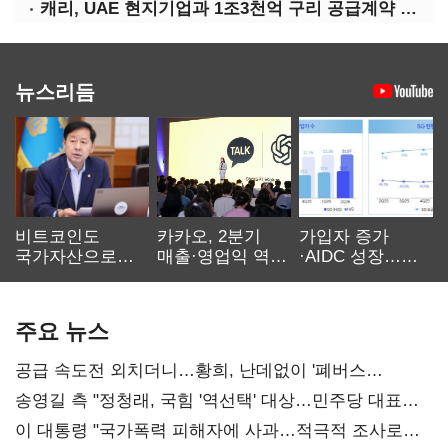
캐리, UAE 현지기업과 1조3천억 구리 공급계약 체결
뉴스리듬
비트코인도
카카오, 2분기
가입자 증가
국가자산으로…'
매출·영업익 역대
·AIDC 성장…
보관·평가·처분'
최대…에이전트
SKT 2분기 성장
기준은 숙제
AI 수익화 관건
본궤도
주요 뉴스
공급 속도전 외치더니…황희, 난데없이 '폐버스
리모델링' 제안
송영길 측 "정청래, 국힘 '역선택' 대상…민주당 대표로
총선 지휘 못해"
이 대통령 "국가폭력 피해자에 사과…적극적 조사로