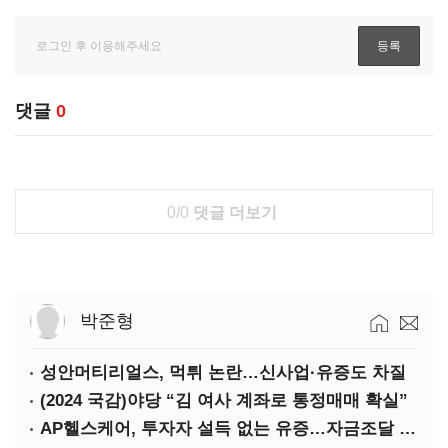
댓글
0
0/0
댓글 더보기
박준형
성안머티리얼스, 먹튀 논란…신사업·유증도 차질
(2024 국감)야당 “김 여사 계좌로 통정매매 확실”
AP헬스케어, 투자자 설득 없는 유증…자금조달 ‘빨간불’