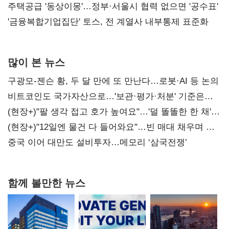
진실 밝혀야"
주택공급 '동상이몽'…정부·서울시 협력 없으면 '공수표'
'금융복합기업집단' 토스, 전 계열사 내부통제 표준화
많이 본 뉴스
구광모-젠슨 황, 두 달 만에 또 만난다…로봇·AI 등 논의
비트코인도 국가자산으로…'보관·평가·처분' 기준은
숙제
(현장+)"팔 생각 접고 호가 높여요"…'덜 똘똘한 한 채'
20억 키맞추기
(현장+)"12일엔 물건 다 들어와요"…빈 매대 채우며 문
연 홈플러스
중국 이어 대만도 설비투자…메모리 ‘삼국전쟁’
함께 볼만한 뉴스